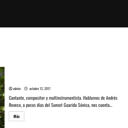
Músico Andrés Reveco habla sobre «Sunset Guarida Sónica»
admin
octubre 12, 2017
Cantante, compositor y multinstrumentista. Hablamos de Andrés
Reveco, a pocos días del Sunset Guarida Sónica, nos cuenta...
Leer
Más
más
acerca
de