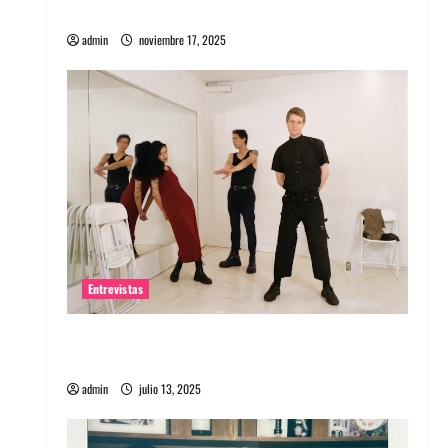
energía salvaje
admin
noviembre 17, 2025
Entrevistas
Entrevista a The Wants: Su universo
distorsionado
admin
julio 13, 2025