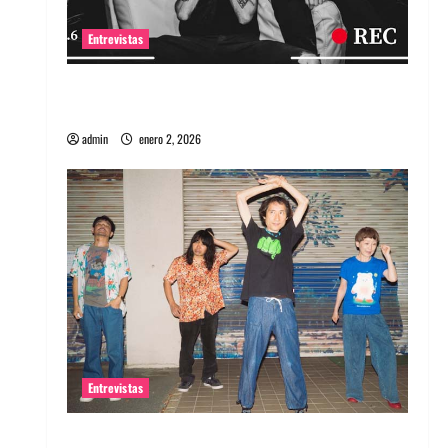
Entrevistas
Entrevista a banda portuguesa Maquina:
Directo y visceral
admin
enero 2, 2026
Entrevistas
Entrevista a la banda japonesa Zoobombs: Una