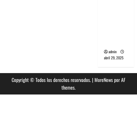
banda
PCR, No
Wave y Art
punk de
Corea del
Sur
admin
abril 29, 2025
Copyright © Todos los derechos reservados.
|
MoreNews
por AF
themes.