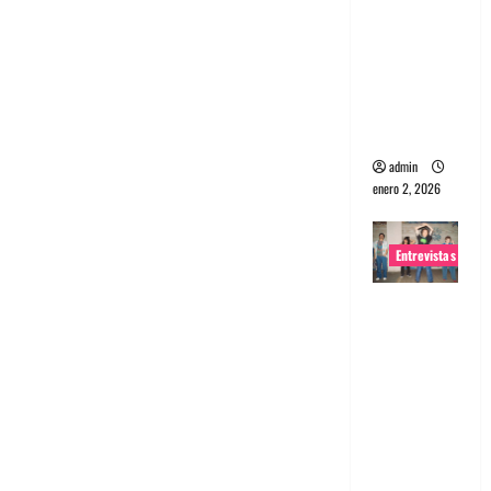
portugues
a
Maquina:
Directo y
visceral
admin
enero 2, 2026
Entrevistas
Entrevista
a la banda
japonesa
Zoobombs
: Una
energía
salvaje