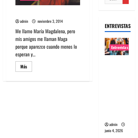
Columna: 33 – Parte V
admin
noviembre 3, 2014
ENTREVISTAS
Me llamo María Magdalena, pero
mis amigos me llaman Maga
porque aparezco cuando menos lo
Entrevistas
esperan y...
Entrevista
Leer
Más
banda
más
acerca
Evolfo:
de
Columna:
Hablándol
33
–
e
Parte
directame
V
nte a tu
espíritu
admin
junio 4, 2026