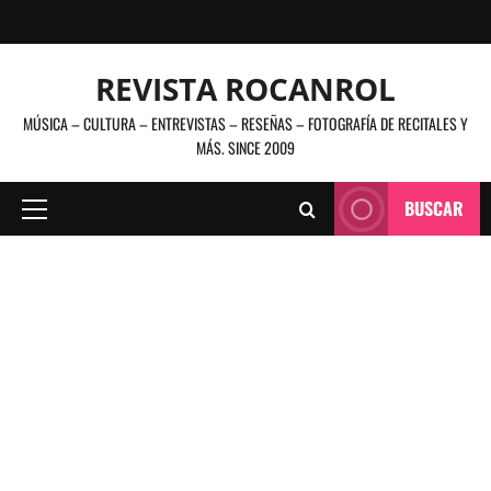
Saltar
al
contenido
REVISTA ROCANROL
MÚSICA – CULTURA – ENTREVISTAS – RESEÑAS – FOTOGRAFÍA DE RECITALES Y
MÁS. SINCE 2009
BUSCAR
Menú
principal