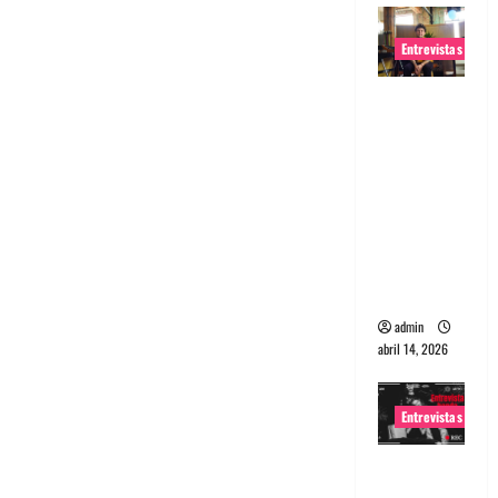
Entrevistas
Entrevista
Rudy De
Anda:
Conquista
ndo el
mundo,
una tocata
a la vez
admin
abril 14, 2026
Entrevistas
Entrevista
a banda