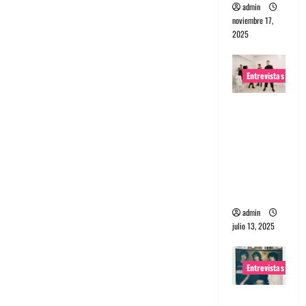
admin
noviembre 17,
2025
Entrevistas
Entrevista
a The
Wants: Su
universo
distorsion
ado
admin
julio 13, 2025
Entrevistas
Entrevista: