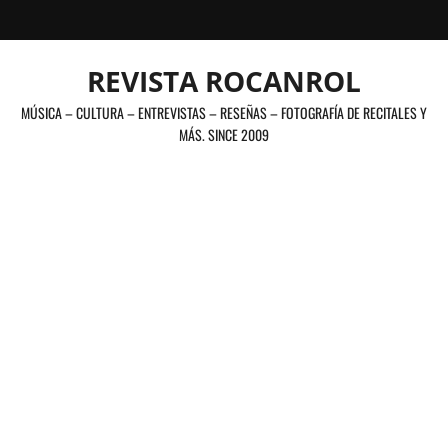
Saltar
al
contenido
REVISTA ROCANROL
MÚSICA – CULTURA – ENTREVISTAS – RESEÑAS – FOTOGRAFÍA DE RECITALES Y
MÁS. SINCE 2009