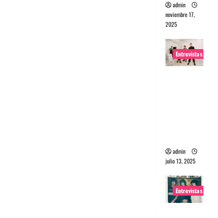
admin
noviembre 17,
2025
Entrevistas
Entrevista
a The
Wants: Su
universo
distorsion
ado
admin
julio 13, 2025
Entrevistas
Entrevista: