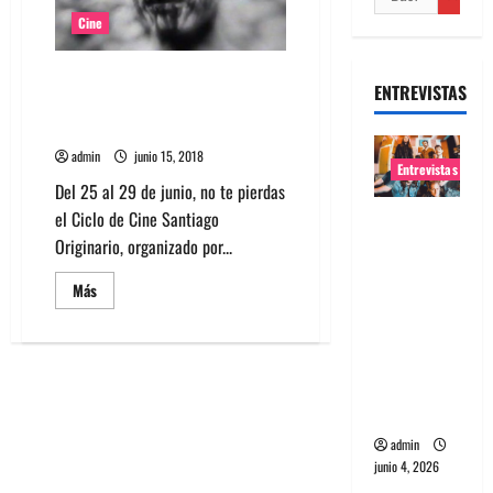
Cine
Gratis ciclo de cine sobre
ENTREVISTAS
pueblos Originarios en Museo
Chileno de Arte Precolombino
admin
junio 15, 2018
Entrevistas
Del 25 al 29 de junio, no te pierdas
el Ciclo de Cine Santiago
Entrevista
Originario, organizado por...
banda
Evolfo:
Leer
Más
Hablándol
más
acerca
e
de
Gratis
directame
ciclo
de
nte a tu
cine
espíritu
sobre
pueblos
Originarios
admin
en
junio 4, 2026
Museo
Chileno