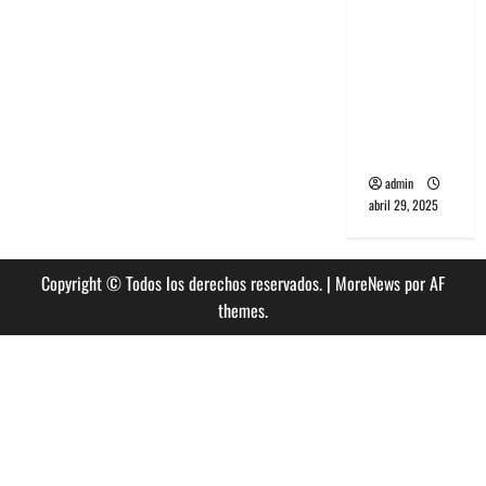
banda
PCR, No
Wave y Art
punk de
Corea del
Sur
admin
abril 29, 2025
Copyright © Todos los derechos reservados.
|
MoreNews
por AF
themes.