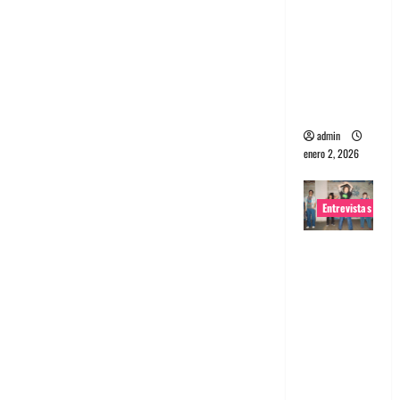
portugues
a
Maquina:
Directo y
visceral
admin
enero 2, 2026
Entrevistas
Entrevista
a la banda
japonesa
Zoobombs
: Una
energía
salvaje