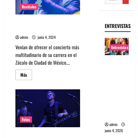
Recitales
La gracia de envejecer como
ENTREVISTAS
Interpol
admin
junio 4, 2024
Venían de ofrecer el concierto más
Entrevistas
multitudinario de su carrera en el
Entrevista
Zócalo de Ciudad de México....
banda
Leer
Más
Evolfo:
más
acerca
Hablándol
de
La
e
gracia
directame
de
envejecer
nte a tu
como
Interpol
espíritu
Fotos
admin
junio 4, 2026
Fotos Interpol en Lollapalooza