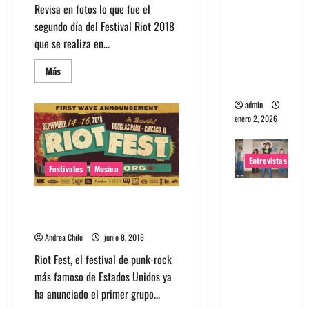
Revisa en fotos lo que fue el
portugues
segundo día del Festival Riot 2018
a
que se realiza en...
Maquina:
Directo y
Leer
Más
más
visceral
acerca
de
admin
Fotos
Riot
enero 2, 2026
Fest
Chicago
2018,
Día
Entrevistas
2
Festivales
Musica
Entrevista
Conoce los artistas confirmados
a la banda
para Riot Fest en Chicago, USA
japonesa
Andrea Chile
junio 8, 2018
Zoobombs
Riot Fest, el festival de punk-rock
: Una
más famoso de Estados Unidos ya
energía
ha anunciado el primer grupo...
salvaje