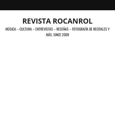
Saltar
al
contenido
REVISTA ROCANROL
MÚSICA – CULTURA – ENTREVISTAS – RESEÑAS – FOTOGRAFÍA DE RECITALES Y
MÁS. SINCE 2009