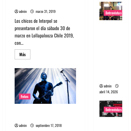
Chile 2019
admin
marzo 31, 2019
Entrevistas
Los chicos de Interpol se
Entrevista
presentaron el día sábado 30 de
Rudy De
marzo en Lollapalooza Chile 2019,
Anda:
con...
Conquista
Leer
Más
ndo el
más
acerca
mundo,
de
una tocata
Fotos
Interpol
a la vez
en
Lollapalooza
admin
Chile
2019
abril 14, 2026
Fotos
Entrevistas
Fotos Riot Fest Chicago 2018,
Día 2
Entrevista
admin
septiembre 17, 2018
a banda