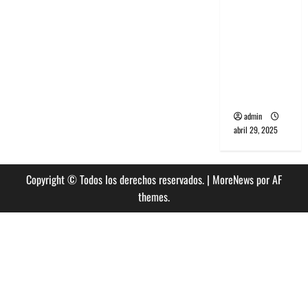
nuevo
banda
álbum
PCR, No
este
año
Wave y Art
punk de
Corea del
Sur
admin
abril 29, 2025
Copyright © Todos los derechos reservados.
|
MoreNews
por AF
themes.