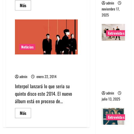
admin
Leer
Más
más
noviembre 17,
acerca
2025
de
Conoce
los
artistas
Entrevistas
confirmados
para
Riot
Entrevista
Fest
Noticias
en
a The
Chicago,
USA
Wants: Su
Interpol lanzará nuevo álbum
este año
universo
distorsion
admin
enero 22, 2014
ado
Interpol lanzará lo que seria su
quinto disco este 2014. El nuevo
admin
julio 13, 2025
álbum está en proceso de...
Leer
Más
más
Entrevistas
acerca
de
Interpol
Entrevista:
lanzará