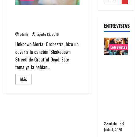
Mira video de cover a Greatful
Dead de Unknown Mortal
ENTREVISTAS
Orchestra
admin
agosto 12, 2016
Unknown Mortal Orchestra, hizo un
Entrevistas
cover a la canción ‘Shakedown
Street’ de Greatful Dead. Este
Entrevista
tema ya la habían...
banda
Evolfo:
Leer
Más
más
Hablándol
acerca
e
de
Mira
directame
video
de
nte a tu
cover
a
espíritu
Greatful
Dead
admin
de
junio 4, 2026
Unknown
Mortal