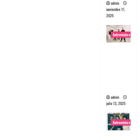
admin
noviembre 17,
2025
Entrevistas
Entrevista
a The
Wants: Su
universo
distorsion
ado
admin
julio 13, 2025
Entrevistas
Entrevista: