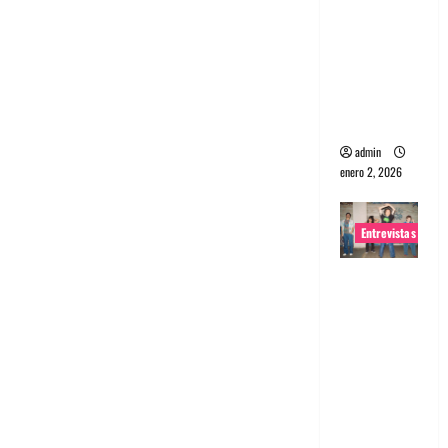
portugues
a
Maquina:
Directo y
visceral
admin
enero 2, 2026
Entrevistas
Entrevista
a la banda
japonesa
Zoobombs
: Una
energía
salvaje