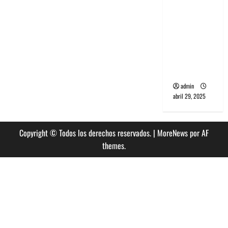
banda
PCR, No
Wave y Art
punk de
Corea del
Sur
admin
abril 29, 2025
Copyright © Todos los derechos reservados.
|
MoreNews
por AF
themes.