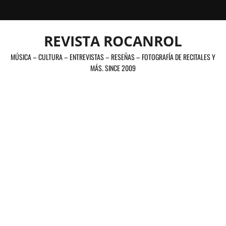
Saltar
al
contenido
REVISTA ROCANROL
MÚSICA – CULTURA – ENTREVISTAS – RESEÑAS – FOTOGRAFÍA DE RECITALES Y
MÁS. SINCE 2009