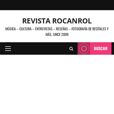
Saltar
al
contenido
REVISTA ROCANROL
MÚSICA – CULTURA – ENTREVISTAS – RESEÑAS – FOTOGRAFÍA DE RECITALES Y
MÁS. SINCE 2009
BUSCAR
Menú
principal