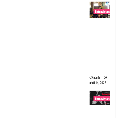
Entrevistas
Entrevista
Rudy De
Anda:
Conquista
ndo el
mundo,
una tocata
a la vez
admin
abril 14, 2026
Entrevistas
Entrevista
a banda