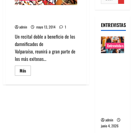
Recital a beneficio de
Valparaíso este 17 y 18 mayo
ENTREVISTAS
admin
mayo 13, 2014
1
Un recital doble a beneficio de los
damnificados de
Entrevistas
Valparaíso, reunirá a gran parte de
los más exitosos...
Entrevista
banda
Leer
Más
Evolfo:
más
acerca
Hablándol
de
Recital
e
a
beneficio
directame
de
Valparaíso
nte a tu
este
espíritu
17
y
18
admin
mayo
junio 4, 2026