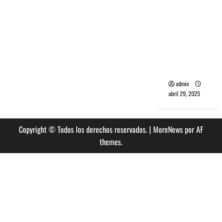
banda
PCR, No
Wave y Art
punk de
Corea del
Sur
admin
abril 29, 2025
Copyright © Todos los derechos reservados.
|
MoreNews
por AF
themes.