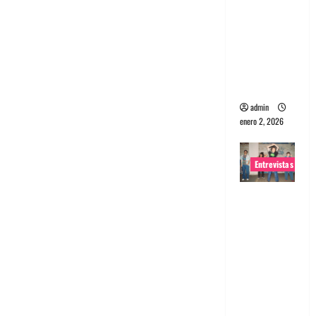
portugues
a
Maquina:
Directo y
visceral
admin
enero 2, 2026
Entrevistas
Entrevista
a la banda
japonesa
Zoobombs
: Una
energía
salvaje