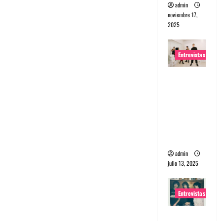
admin
noviembre 17,
2025
Entrevistas
Entrevista
a The
Wants: Su
universo
distorsion
ado
admin
julio 13, 2025
Entrevistas
Entrevista: