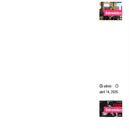
Entrevistas
Entrevista
Rudy De
Anda:
Conquista
ndo el
mundo,
una tocata
a la vez
admin
abril 14, 2026
Entrevistas
Entrevista
a banda