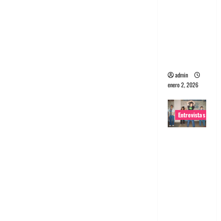
portugues
a
Maquina:
Directo y
visceral
admin
enero 2, 2026
Entrevistas
Entrevista
a la banda
japonesa
Zoobombs
: Una
energía
salvaje