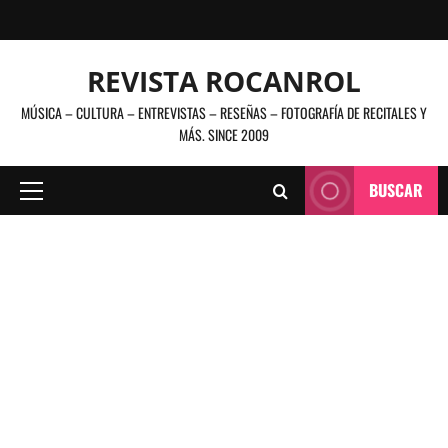
Saltar
al
contenido
REVISTA ROCANROL
MÚSICA – CULTURA – ENTREVISTAS – RESEÑAS – FOTOGRAFÍA DE RECITALES Y
MÁS. SINCE 2009
BUSCAR
Menú
principal