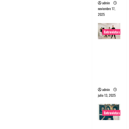
admin
noviembre 17,
2025
Entrevistas
Entrevista
a The
Wants: Su
universo
distorsion
ado
admin
julio 13, 2025
Entrevistas
Entrevista: