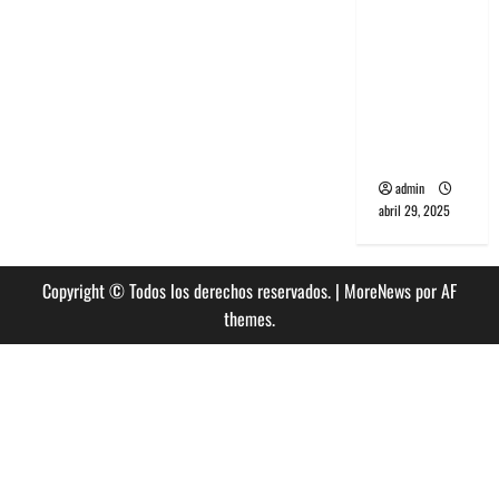
banda
PCR, No
Wave y Art
punk de
Corea del
Sur
admin
abril 29, 2025
Copyright © Todos los derechos reservados.
|
MoreNews
por AF
themes.