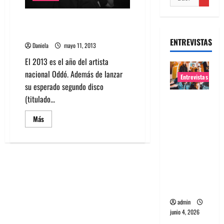
Nuevo single de Oddó y gira en
México
ENTREVISTAS
Daniela
mayo 11, 2013
El 2013 es el año del artista
nacional Oddó. Además de lanzar
Entrevistas
su esperado segundo disco
(titulado...
Entrevista
banda
Leer
Más
Evolfo:
más
acerca
Hablándol
de
Nuevo
e
single
de
directame
Oddó
y
nte a tu
gira
espíritu
en
México
admin
junio 4, 2026