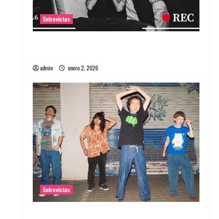
Entrevistas
Entrevista a banda portuguesa Maquina:
Directo y visceral
admin
enero 2, 2026
Entrevistas
Entrevista a la banda japonesa Zoobombs: Una