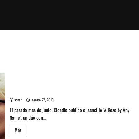
Blondie revela detalles de Ghosts of Download, su nuevo
disco de estudio
admin
agosto 27, 2013
El pasado mes de junio, Blondie publicó el sencillo ‘A Rose by Any
Name’, un dúo con...
Leer
Más
más
acerca