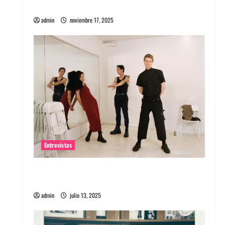
energía salvaje
admin
noviembre 17, 2025
Entrevistas
Entrevista a The Wants: Su universo
distorsionado
admin
julio 13, 2025