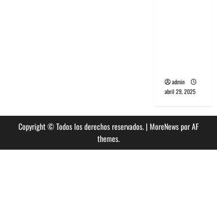
banda
PCR, No
Wave y Art
punk de
Corea del
Sur
admin
abril 29, 2025
Copyright © Todos los derechos reservados.
|
MoreNews
por AF
themes.