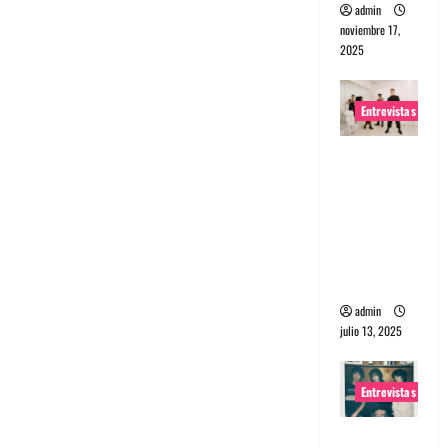
admin
noviembre 17,
2025
Entrevistas
Entrevista
a The
Wants: Su
universo
distorsion
ado
admin
julio 13, 2025
Entrevistas
Entrevista: