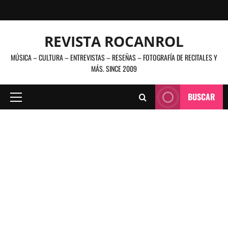
Saltar
al
contenido
REVISTA ROCANROL
MÚSICA – CULTURA – ENTREVISTAS – RESEÑAS – FOTOGRAFÍA DE RECITALES Y
MÁS. SINCE 2009
BUSCAR
Menú
principal