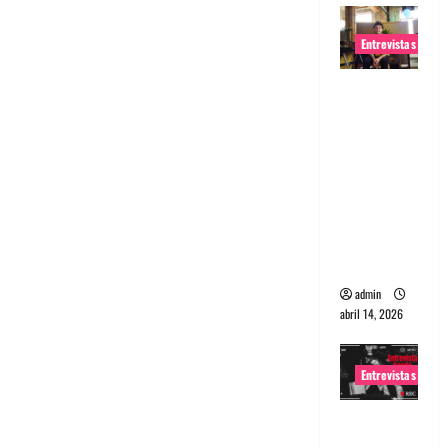
Entrevistas
Entrevista
Rudy De
Anda:
Conquista
ndo el
mundo,
una tocata
a la vez
admin
abril 14, 2026
Entrevistas
Entrevista
a banda