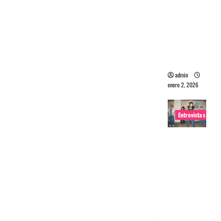
portugues
a
Maquina:
Directo y
visceral
admin
enero 2, 2026
Entrevistas
Entrevista
a la banda
japonesa
Zoobombs
: Una
energía
salvaje