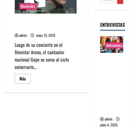
Recitales
Gepe fija concierto en Blondie
ENTREVISTAS
en julio
admin
mayo 10, 2018
Luego de su concierto en el
Entrevistas
Movistar Arena, el cantautor
Entrevista
nacional Gepe se suma al ciclo
banda
aniversario...
Evolfo:
Leer
Más
Hablándol
más
acerca
e
de
Gepe
directame
fija
nte a tu
concierto
en
espíritu
Blondie
en
admin
julio
junio 4, 2026