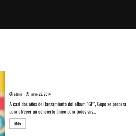
Gepe anuncia concierto en el Teatro Caupolicán
admin
junio 22, 2014
A casi dos años del lanzamiento del álbum ”GP”, Gepe se prepara
para ofrecer un concierto único para todos sus...
Leer
Más
más
acerca
de