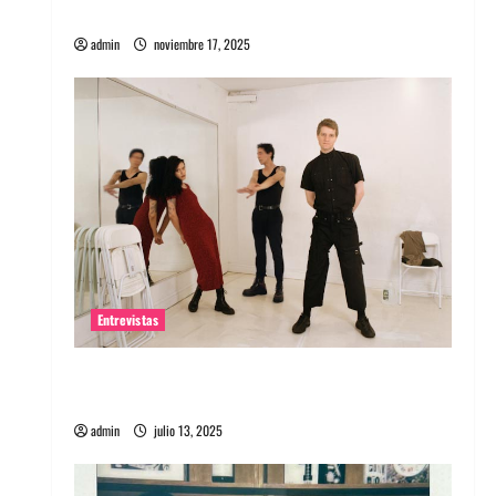
energía salvaje
admin
noviembre 17, 2025
Entrevistas
Entrevista a The Wants: Su universo
distorsionado
admin
julio 13, 2025