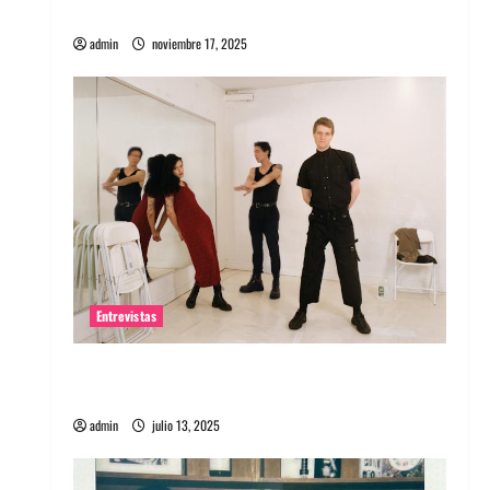
energía salvaje
admin
noviembre 17, 2025
Entrevistas
Entrevista a The Wants: Su universo
distorsionado
admin
julio 13, 2025