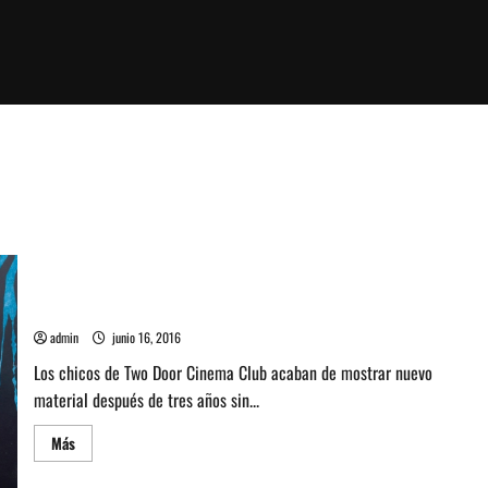
Escucha la nueva canción de Two Door Cinema Club
admin
junio 16, 2016
Los chicos de Two Door Cinema Club acaban de mostrar nuevo
material después de tres años sin...
Leer
Más
más
acerca
de