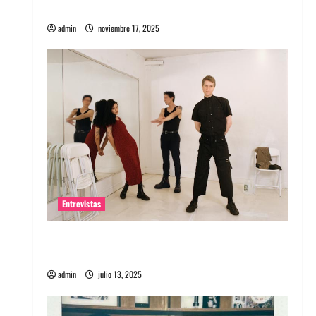
energía salvaje
admin
noviembre 17, 2025
Entrevistas
Entrevista a The Wants: Su universo
distorsionado
admin
julio 13, 2025