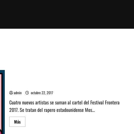
Mos Def y más artistas se suman al Festival Frontera 2017
admin
octubre 22, 2017
Cuatro nuevos artistas se suman al cartel del Festival Frontera
2017. Se tratan del rapero estadounidense Mos...
Leer
Más
más
acerca
de