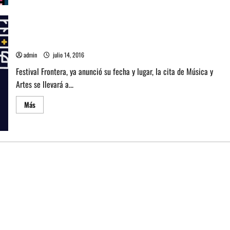
Mos
Def
y
más
artistas
Conoce el Line Up de Frontera Festival 2016
se
suman
admin
julio 14, 2016
al
Festival
Festival Frontera, ya anunció su fecha y lugar, la cita de Música y
Frontera
2017
Artes se llevará a...
Leer
Más
más
acerca
de
Conoce
el
Line
Up
de
Frontera
Festival
2016