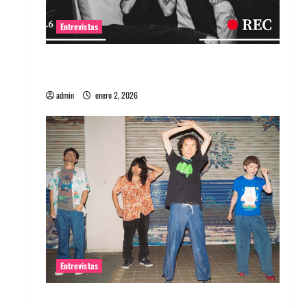
Entrevistas
Entrevista a banda portuguesa Maquina:
Directo y visceral
admin
enero 2, 2026
Entrevistas
Entrevista a la banda japonesa Zoobombs: Una