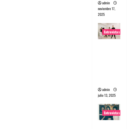
admin
noviembre 17,
2025
Entrevistas
Entrevista
a The
Wants: Su
universo
distorsion
ado
admin
julio 13, 2025
Entrevistas
Entrevista: