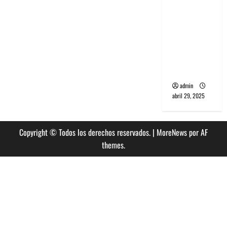
banda
PCR, No
Wave y Art
punk de
Corea del
Sur
admin
abril 29, 2025
Copyright © Todos los derechos reservados.
|
MoreNews
por AF
themes.