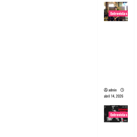
Entrevistas
Entrevista
Rudy De
Anda:
Conquista
ndo el
mundo,
una tocata
a la vez
admin
abril 14, 2026
Entrevistas
Entrevista
a banda