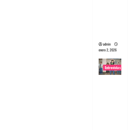
portugues
a
Maquina:
Directo y
visceral
admin
enero 2, 2026
Entrevistas
Entrevista
a la banda
japonesa
Zoobombs
: Una
energía
salvaje