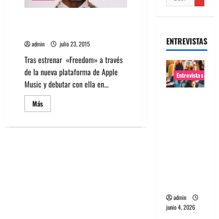
Mira el video para Freedom de
Pharrell Williams
ENTREVISTAS
admin
julio 23, 2015
Tras estrenar «Freedom» a través
de la nueva plataforma de Apple
Entrevistas
Music y debutar con ella en...
Entrevista
Leer
Más
banda
más
acerca
Evolfo:
de
Mira
Hablándol
el
video
e
para
Freedom
directame
de
nte a tu
Pharrell
Williams
espíritu
admin
junio 4, 2026