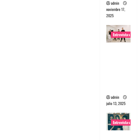
admin
noviembre 17,
2025
Entrevistas
Entrevista
a The
Wants: Su
universo
distorsion
ado
admin
julio 13, 2025
Entrevistas
Entrevista: