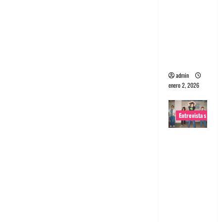
portugues
a
Maquina:
Directo y
visceral
admin
enero 2, 2026
Entrevistas
Entrevista
a la banda
japonesa
Zoobombs
: Una
energía
salvaje