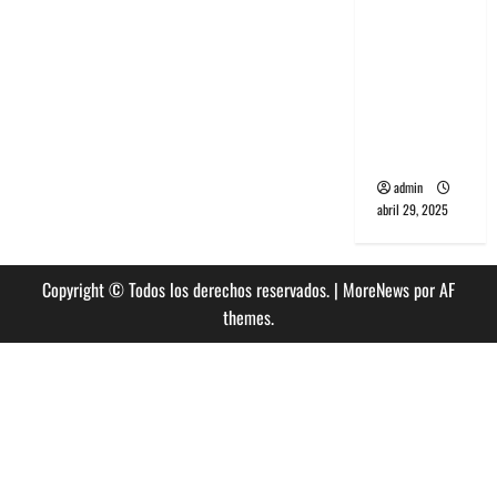
banda
PCR, No
Wave y Art
punk de
Corea del
Sur
admin
abril 29, 2025
Copyright © Todos los derechos reservados.
|
MoreNews
por AF
themes.