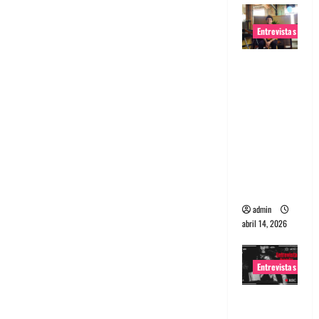
Entrevistas
Entrevista
Rudy De
Anda:
Conquista
ndo el
mundo,
una tocata
a la vez
admin
abril 14, 2026
Entrevistas
Entrevista
a banda