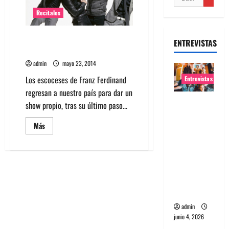
Recitales
Sepa cuánto sale ver a Franz
ENTREVISTAS
Ferdinand en Chile
admin
mayo 23, 2014
Los escoceses de Franz Ferdinand
Entrevistas
regresan a nuestro país para dar un
Entrevista
show propio, tras su último paso...
banda
Leer
Más
Evolfo:
más
acerca
Hablándol
de
e
Sepa
cuánto
directame
sale
ver
nte a tu
a
Franz
espíritu
Ferdinand
en
admin
Chile
junio 4, 2026