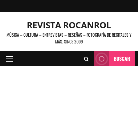
Saltar
al
contenido
REVISTA ROCANROL
MÚSICA – CULTURA – ENTREVISTAS – RESEÑAS – FOTOGRAFÍA DE RECITALES Y
MÁS. SINCE 2009
BUSCAR
Menú
principal