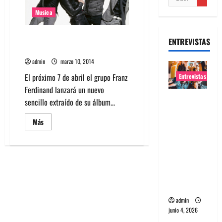
Musica
Escucha nueva canción en
ENTREVISTAS
alemán de Franz Ferdinand
admin
marzo 10, 2014
El próximo 7 de abril el grupo Franz
Entrevistas
Ferdinand lanzará un nuevo
Entrevista
sencillo extraído de su álbum...
banda
Leer
Más
Evolfo:
más
acerca
Hablándol
de
e
Escucha
nueva
directame
canción
en
nte a tu
alemán
de
espíritu
Franz
Ferdinand
admin
junio 4, 2026