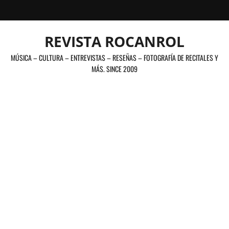
Saltar
al
contenido
REVISTA ROCANROL
MÚSICA – CULTURA – ENTREVISTAS – RESEÑAS – FOTOGRAFÍA DE RECITALES Y
MÁS. SINCE 2009