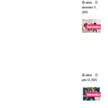
admin
noviembre 17,
2025
Entrevistas
Entrevista
a The
Wants: Su
universo
distorsion
ado
admin
julio 13, 2025
Entrevistas
Entrevista: