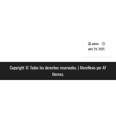
banda
PCR, No
Wave y Art
punk de
Corea del
Sur
admin
abril 29, 2025
Copyright © Todos los derechos reservados.
|
MoreNews
por AF
themes.