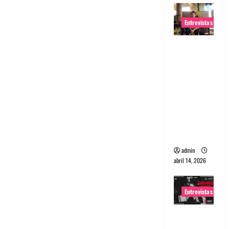
Entrevistas
Entrevista
Rudy De
Anda:
Conquista
ndo el
mundo,
una tocata
a la vez
admin
abril 14, 2026
Entrevistas
Entrevista
a banda