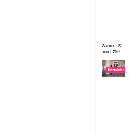
portugues
a
Maquina:
Directo y
visceral
admin
enero 2, 2026
Entrevistas
Entrevista
a la banda
japonesa
Zoobombs
: Una
energía
salvaje