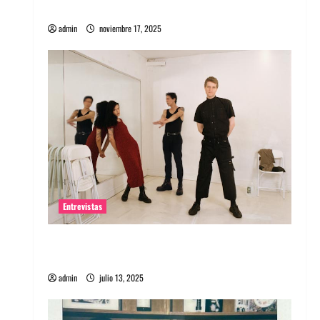
energía salvaje
admin
noviembre 17, 2025
Entrevistas
Entrevista a The Wants: Su universo
distorsionado
admin
julio 13, 2025