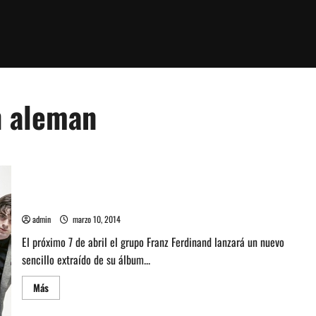
n aleman
Escucha nueva canción en alemán de Franz Ferdinand
admin
marzo 10, 2014
El próximo 7 de abril el grupo Franz Ferdinand lanzará un nuevo
sencillo extraído de su álbum...
Leer
Más
más
acerca