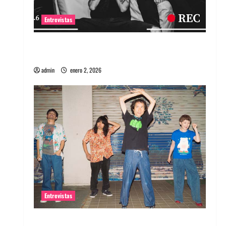
Entrevistas
Entrevista a banda portuguesa Maquina:
Directo y visceral
admin
enero 2, 2026
Entrevistas
Entrevista a la banda japonesa Zoobombs: Una