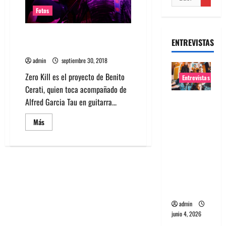
Fotos
Fotos Zero Kill en Bar Loreto
ENTREVISTAS
2018
admin
septiembre 30, 2018
Zero Kill es el proyecto de Benito
Entrevistas
Cerati, quien toca acompañado de
Entrevista
Alfred Garcia Tau en guitarra...
banda
Leer
Más
Evolfo:
más
acerca
Hablándol
de
Fotos
e
Zero
directame
Kill
en
nte a tu
Bar
Loreto
espíritu
2018
admin
junio 4, 2026