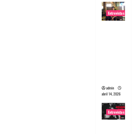
Entrevistas
Entrevista
Rudy De
Anda:
Conquista
ndo el
mundo,
una tocata
a la vez
admin
abril 14, 2026
Entrevistas
Entrevista
a banda