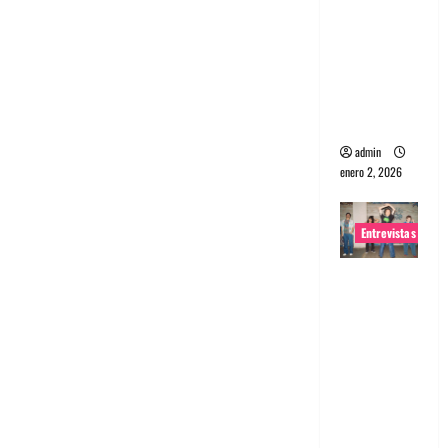
portugues
a
Maquina:
Directo y
visceral
admin
enero 2, 2026
Entrevistas
Entrevista
a la banda
japonesa
Zoobombs
: Una
energía
salvaje