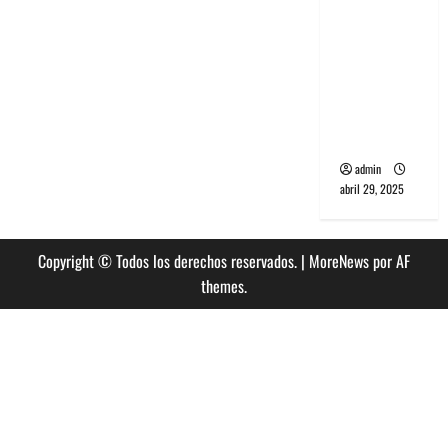
banda
PCR, No
Wave y Art
punk de
Corea del
Sur
admin
abril 29, 2025
Copyright © Todos los derechos reservados.
|
MoreNews
por AF
themes.