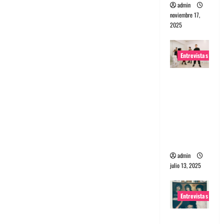
admin
noviembre 17,
2025
Entrevistas
Entrevista
a The
Wants: Su
universo
distorsion
ado
admin
julio 13, 2025
Entrevistas
Entrevista: