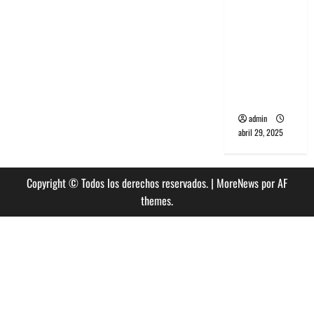
banda
PCR, No
Wave y Art
punk de
Corea del
Sur
admin
abril 29, 2025
Copyright © Todos los derechos reservados.
|
MoreNews
por AF
themes.