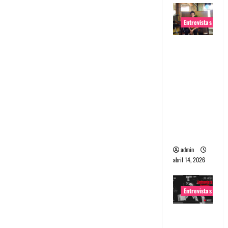
Entrevistas
Entrevista
Rudy De
Anda:
Conquista
ndo el
mundo,
una tocata
a la vez
admin
abril 14, 2026
Entrevistas
Entrevista
a banda