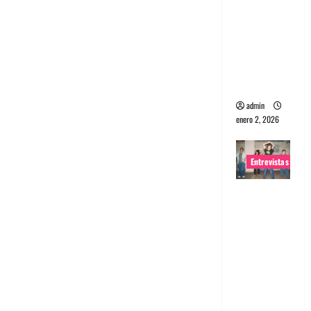
portugues
a
Maquina:
Directo y
visceral
admin
enero 2, 2026
Entrevistas
Entrevista
a la banda
japonesa
Zoobombs
: Una
energía
salvaje