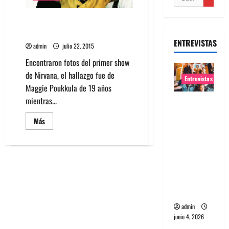
Mira fotografías de primer
concierto de Nirvana
ENTREVISTAS
admin
julio 22, 2015
Encontraron fotos del primer show
de Nirvana, el hallazgo fue de
Entrevistas
Maggie Poukkula de 19 años
mientras...
Entrevista
banda
Leer
Más
Evolfo:
más
acerca
Hablándol
de
Mira
e
fotografías
de
directame
primer
concierto
nte a tu
de
espíritu
Nirvana
admin
junio 4, 2026