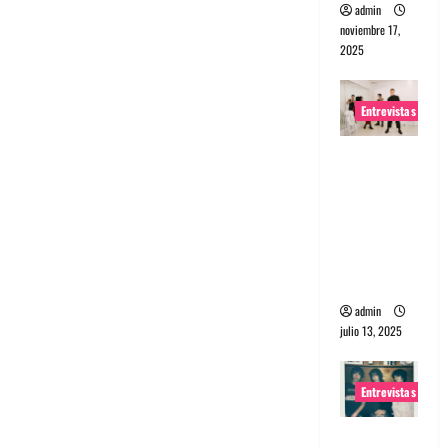
admin
noviembre 17,
2025
Entrevistas
Entrevista
a The
Wants: Su
universo
distorsion
ado
admin
julio 13, 2025
Entrevistas
Entrevista: