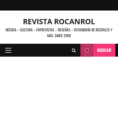
Saltar
al
contenido
REVISTA ROCANROL
MÚSICA – CULTURA – ENTREVISTAS – RESEÑAS – FOTOGRAFÍA DE RECITALES Y
MÁS. SINCE 2009
BUSCAR
Menú
principal