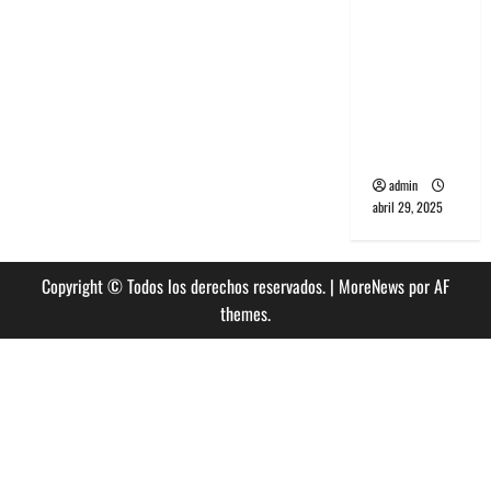
banda
PCR, No
Wave y Art
punk de
Corea del
Sur
admin
abril 29, 2025
Copyright © Todos los derechos reservados.
|
MoreNews
por AF
themes.