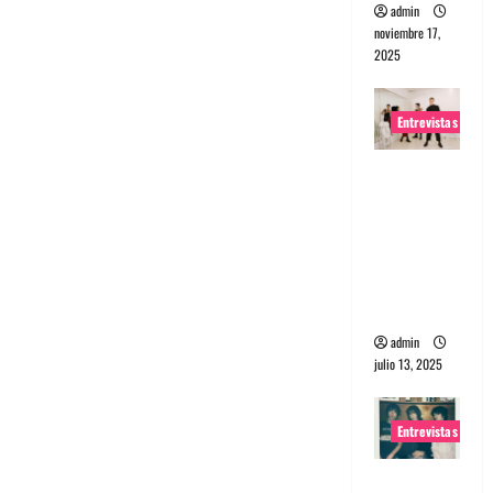
admin
noviembre 17,
2025
Entrevistas
Entrevista
a The
Wants: Su
universo
distorsion
ado
admin
julio 13, 2025
Entrevistas
Entrevista: