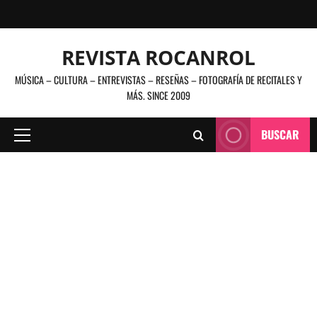
Saltar
al
contenido
REVISTA ROCANROL
MÚSICA – CULTURA – ENTREVISTAS – RESEÑAS – FOTOGRAFÍA DE RECITALES Y
MÁS. SINCE 2009
BUSCAR
Menú
principal