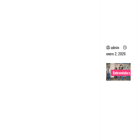
portugues
a
Maquina:
Directo y
visceral
admin
enero 2, 2026
Entrevistas
Entrevista
a la banda
japonesa
Zoobombs
: Una
energía
salvaje