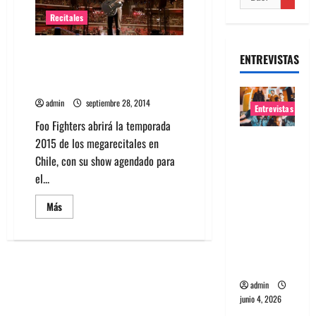
Recitales
Foo Fighters se presenta en
ENTREVISTAS
Estadio Nacional y tickets se
venderán en octubre
admin
septiembre 28, 2014
Entrevistas
Foo Fighters abrirá la temporada
Entrevista
2015 de los megarecitales en
banda
Chile, con su show agendado para
Evolfo:
el...
Hablándol
Leer
Más
e
más
acerca
directame
de
Foo
nte a tu
Fighters
espíritu
se
presenta
en
admin
Estadio
junio 4, 2026
Nacional
y