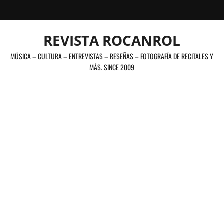
Saltar
al
contenido
REVISTA ROCANROL
MÚSICA – CULTURA – ENTREVISTAS – RESEÑAS – FOTOGRAFÍA DE RECITALES Y
MÁS. SINCE 2009