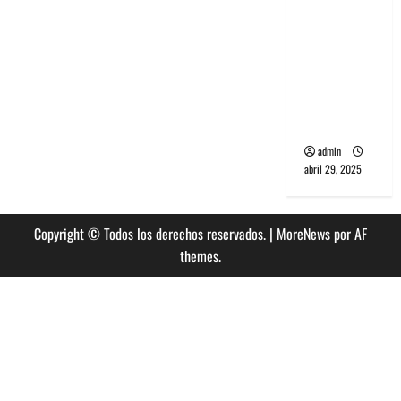
banda
PCR, No
Wave y Art
punk de
Corea del
Sur
admin
abril 29, 2025
Copyright © Todos los derechos reservados.
|
MoreNews
por AF
themes.