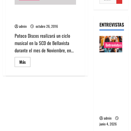
Potoco Discos presenta ciclo en
la Sala SCD
ENTREVISTAS
admin
octubre 26, 2016
Potoco Discos realizará un ciclo
musical en la SCD de Bellavista
Entrevistas
durante el mes de Noviembre, en...
Entrevista
Leer
Más
banda
más
acerca
Evolfo:
de
Potoco
Hablándol
Discos
presenta
e
ciclo
en
directame
la
nte a tu
Sala
SCD
espíritu
admin
junio 4, 2026