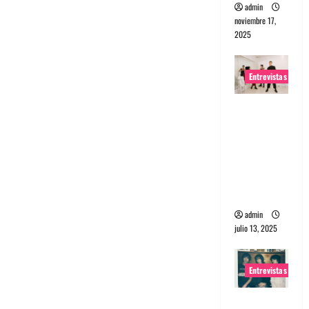
admin
noviembre 17,
2025
Entrevistas
Entrevista
a The
Wants: Su
universo
distorsion
ado
admin
julio 13, 2025
Entrevistas
Entrevista: