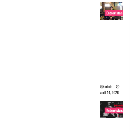
Entrevistas
Entrevista
Rudy De
Anda:
Conquista
ndo el
mundo,
una tocata
a la vez
admin
abril 14, 2026
Entrevistas
Entrevista
a banda