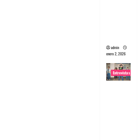
portugues
a
Maquina:
Directo y
visceral
admin
enero 2, 2026
Entrevistas
Entrevista
a la banda
japonesa
Zoobombs
: Una
energía
salvaje