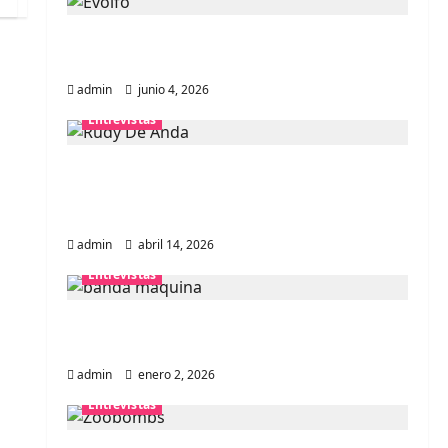
Entrevista banda Evolfo: Hablándole
directamente a tu espíritu
admin
junio 4, 2026
Entrevistas
Entrevista Rudy De Anda:
Conquistando el mundo, una tocata a
la vez
admin
abril 14, 2026
Entrevistas
Entrevista a banda portuguesa
Maquina: Directo y visceral
admin
enero 2, 2026
Entrevistas