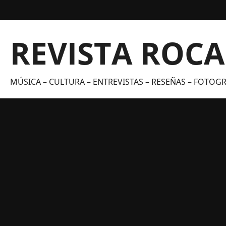
Saltar
al
contenido
REVISTA ROC
MÚSICA – CULTURA – ENTREVISTAS – RESEÑAS – FOTOGRA