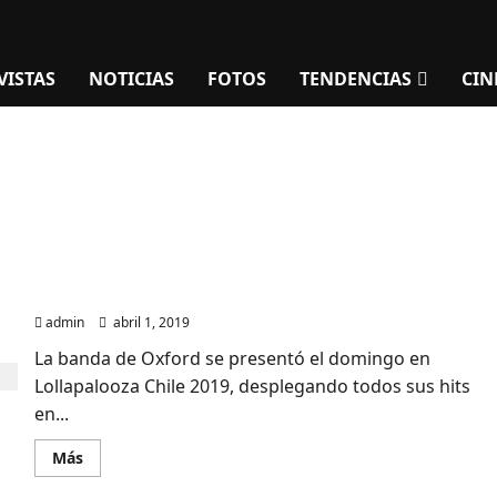
VISTAS
NOTICIAS
FOTOS
TENDENCIAS
CIN
Fotos de Foals en Lollapalooza Chile 2019
admin
abril 1, 2019
La banda de Oxford se presentó el domingo en
Lollapalooza Chile 2019, desplegando todos sus hits
en...
Leer
Más
más
acerca