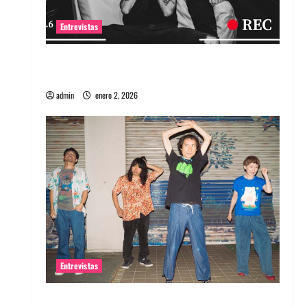
Entrevistas
Entrevista a banda portuguesa Maquina:
Directo y visceral
admin
enero 2, 2026
Entrevistas
Entrevista a la banda japonesa Zoobombs: Una