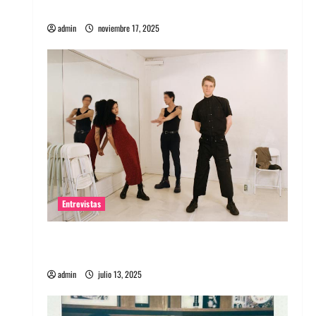
energía salvaje
admin
noviembre 17, 2025
Entrevistas
Entrevista a The Wants: Su universo
distorsionado
admin
julio 13, 2025