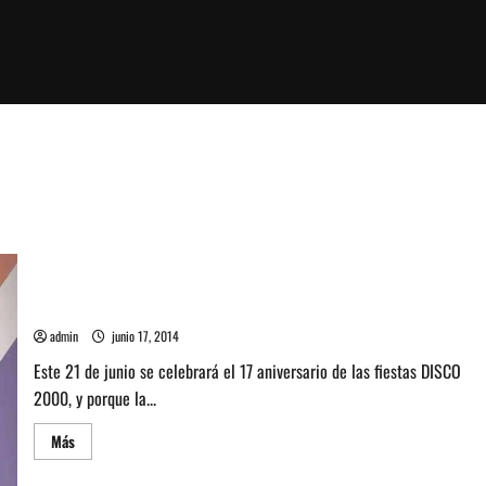
C.o.n.e.j.o y Rayo se presentan en Blondie este 21 de junio
admin
junio 17, 2014
Este 21 de junio se celebrará el 17 aniversario de las fiestas DISCO
2000, y porque la...
Leer
Más
más
acerca
de