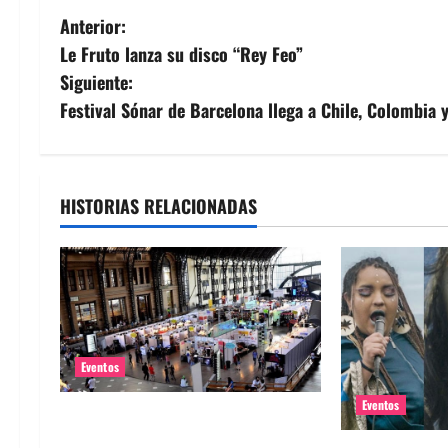
N
Anterior:
Le Fruto lanza su disco “Rey Feo”
a
Siguiente:
v
Festival Sónar de Barcelona llega a Chile, Colombia 
e
g
HISTORIAS RELACIONADAS
a
c
i
ó
Eventos
n
Eventos
Feria Pulsar inicia la venta de
abono a sólo $18 mil