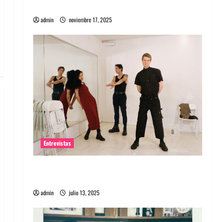
energía salvaje
admin
noviembre 17, 2025
Entrevistas
Entrevista a The Wants: Su universo
distorsionado
admin
julio 13, 2025