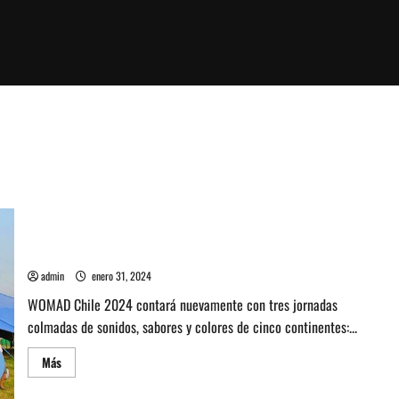
Womad Chile 2024, todo lo que necesitas saber
admin
enero 31, 2024
WOMAD Chile 2024 contará nuevamente con tres jornadas
colmadas de sonidos, sabores y colores de cinco continentes:...
Leer
Más
más
acerca
de