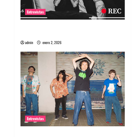
Entrevistas
Entrevista a banda portuguesa Maquina:
Directo y visceral
admin
enero 2, 2026
Entrevistas
Entrevista a la banda japonesa Zoobombs: Una