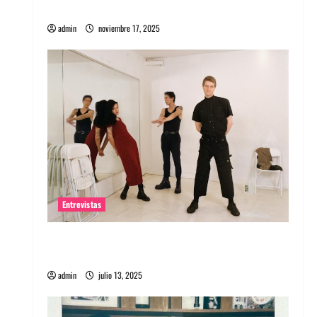
energía salvaje
admin
noviembre 17, 2025
Entrevistas
Entrevista a The Wants: Su universo
distorsionado
admin
julio 13, 2025