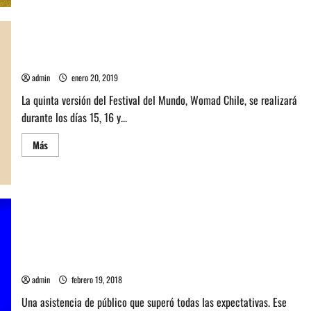
Womad
Chile
2024,
todo
lo
que
Conoce el Line Up completo del Festival Womad Chile 2019
necesitas
saber
admin
enero 20, 2019
La quinta versión del Festival del Mundo, Womad Chile, se realizará
durante los días 15, 16 y...
Leer
Más
más
acerca
de
Conoce
el
Line
Up
completo
del
Festival
Omar Souleyman repletó la Plaza La Paz en la última jornada
Womad
del Festival Womad
Chile
2019
admin
febrero 19, 2018
Una asistencia de público que superó todas las expectativas. Ese