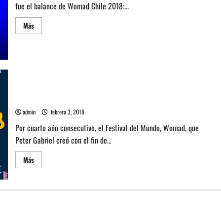
fue el balance de Womad Chile 2018:...
Leer
Más
más
acerca
de
Omar
Souleyman
repletó
la
Plaza
La
Sepa todo sobre el Festival gratuito Womad a realizarse el 16,
Paz
17 y 18 de febrero
en
la
admin
febrero 3, 2018
última
jornada
Por cuarto año consecutivo, el Festival del Mundo, Womad, que
del
Festival
Peter Gabriel creó con el fin de...
Womad
Leer
Más
más
acerca
de
Sepa
todo
sobre
el
Festival