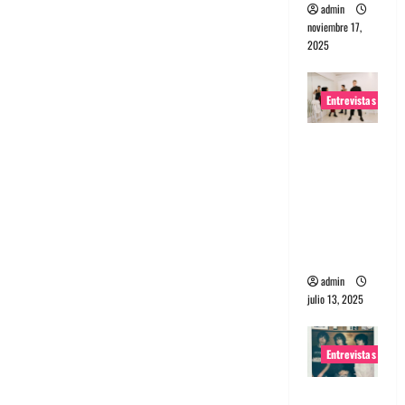
admin
noviembre 17,
2025
Entrevistas
Entrevista
a The
Wants: Su
universo
distorsion
ado
admin
julio 13, 2025
Entrevistas
Entrevista: