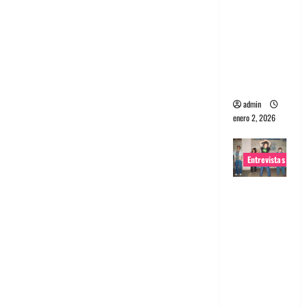
portugues
a
Maquina:
Directo y
visceral
admin
enero 2, 2026
Entrevistas
Entrevista
a la banda
japonesa
Zoobombs
: Una
energía
salvaje