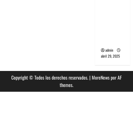
banda
PCR, No
Wave y Art
punk de
Corea del
Sur
admin
abril 29, 2025
Copyright © Todos los derechos reservados.
|
MoreNews
por AF
themes.