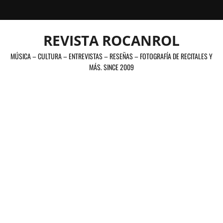
Saltar
al
contenido
REVISTA ROCANROL
MÚSICA – CULTURA – ENTREVISTAS – RESEÑAS – FOTOGRAFÍA DE RECITALES Y
MÁS. SINCE 2009