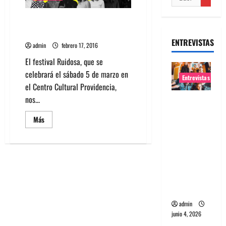
Festival Ruidosa trae música
chilena femenina y gratis
ENTREVISTAS
admin
febrero 17, 2016
El festival Ruidosa, que se
celebrará el sábado 5 de marzo en
Entrevistas
el Centro Cultural Providencia,
nos...
Entrevista
banda
Leer
Más
Evolfo:
más
acerca
Hablándol
de
Festival
e
Ruidosa
trae
directame
música
chilena
nte a tu
femenina
espíritu
y
gratis
admin
junio 4, 2026