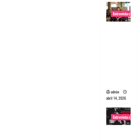
Entrevistas
Entrevista
Rudy De
Anda:
Conquista
ndo el
mundo,
una tocata
a la vez
admin
abril 14, 2026
Entrevistas
Entrevista
a banda