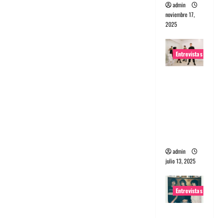
admin
noviembre 17,
2025
Entrevistas
Entrevista
a The
Wants: Su
universo
distorsion
ado
admin
julio 13, 2025
Entrevistas
Entrevista: