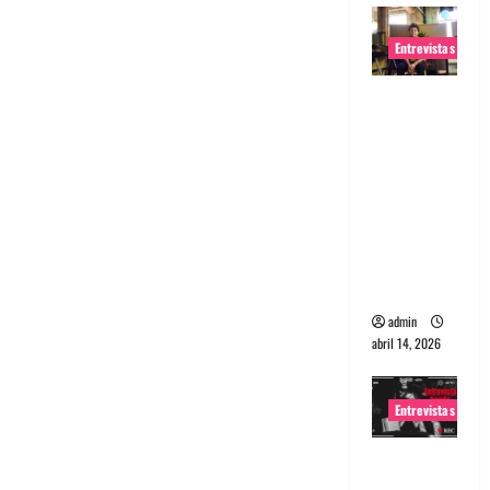
Entrevistas
Entrevista
Rudy De
Anda:
Conquista
ndo el
mundo,
una tocata
a la vez
admin
abril 14, 2026
Entrevistas
Entrevista
a banda