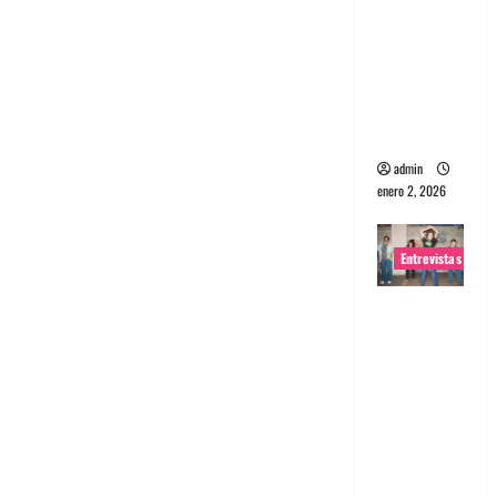
portugues
a
Maquina:
Directo y
visceral
admin
enero 2, 2026
Entrevistas
Entrevista
a la banda
japonesa
Zoobombs
: Una
energía
salvaje