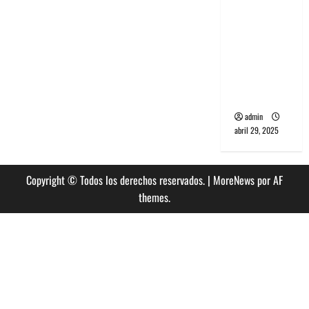
banda
PCR, No
Wave y Art
punk de
Corea del
Sur
admin
abril 29, 2025
Copyright © Todos los derechos reservados.
|
MoreNews
por AF
themes.