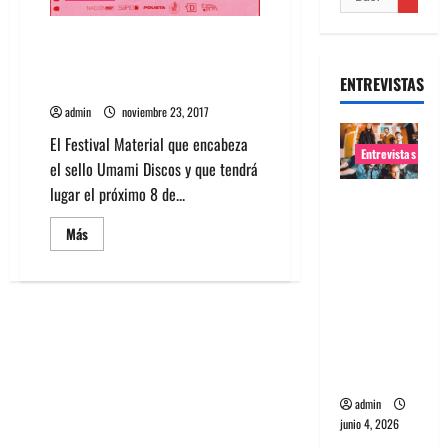
Festival Material anuncia
conversatorios y cartel
ENTREVISTAS
definitivo
admin
noviembre 23, 2017
El Festival Material que encabeza
Entrevistas
el sello Umami Discos y que tendrá
lugar el próximo 8 de...
Entrevista
banda
Leer
Más
más
Evolfo:
acerca
Hablándol
de
Festival
e
Material
anuncia
directame
conversatorios
y
nte a tu
cartel
definitivo
espíritu
admin
junio 4, 2026