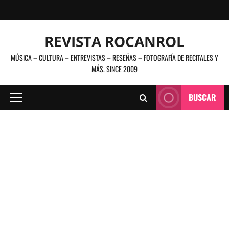
Saltar
al
contenido
REVISTA ROCANROL
MÚSICA – CULTURA – ENTREVISTAS – RESEÑAS – FOTOGRAFÍA DE RECITALES Y
MÁS. SINCE 2009
BUSCAR
Menú
principal