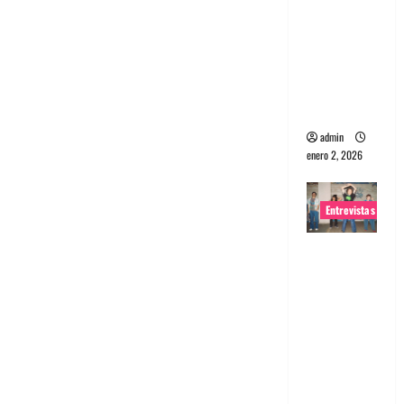
portugues
a
Maquina:
Directo y
visceral
admin
enero 2, 2026
Entrevistas
Entrevista
a la banda
japonesa
Zoobombs
: Una
energía
salvaje