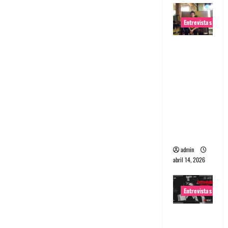
Entrevistas
Entrevista
Rudy De
Anda:
Conquista
ndo el
mundo,
una tocata
a la vez
admin
abril 14, 2026
Entrevistas
Entrevista
a banda