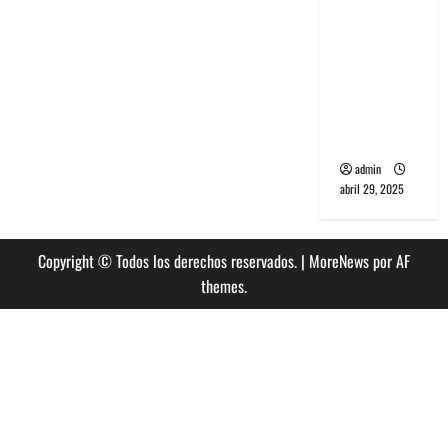
banda
PCR, No
Wave y Art
punk de
Corea del
Sur
admin
abril 29, 2025
Copyright © Todos los derechos reservados.
|
MoreNews
por AF
themes.