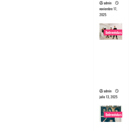
admin
noviembre 17,
2025
Entrevistas
Entrevista
a The
Wants: Su
universo
distorsion
ado
admin
julio 13, 2025
Entrevistas
Entrevista: