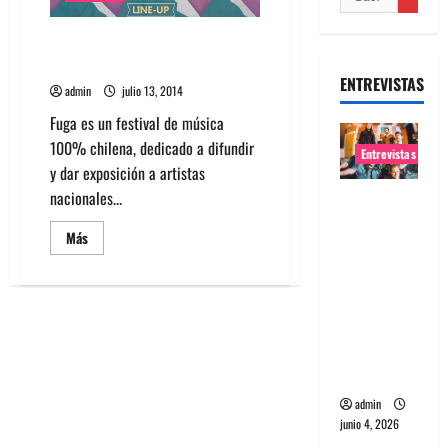
Festival fuga con más de 60
bandas chilenas
ENTREVISTAS
admin
julio 13, 2014
Fuga es un festival de música
100% chilena, dedicado a difundir
Entrevistas
y dar exposición a artistas
nacionales...
Entrevista
banda
Leer
Más
Evolfo:
más
acerca
Hablándol
de
Festival
e
fuga
con
directame
más
de
nte a tu
60
espíritu
bandas
chilenas
admin
junio 4, 2026