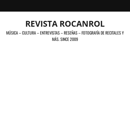
Saltar
al
contenido
REVISTA ROCANROL
MÚSICA – CULTURA – ENTREVISTAS – RESEÑAS – FOTOGRAFÍA DE RECITALES Y
MÁS. SINCE 2009