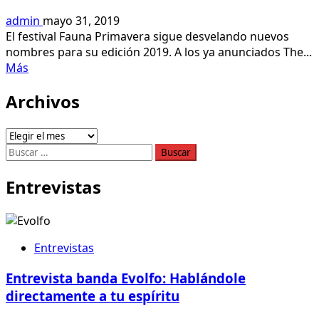
admin
mayo 31, 2019
El festival Fauna Primavera sigue desvelando nuevos
nombres para su edición 2019. A los ya anunciados The...
Leer
Más
más
Archivos
acerca
de
Conoce
Archivos
el
Buscar:
Line
Up
Entrevistas
del
festival
Fauna
Primavera
Entrevistas
2019
Entrevista banda Evolfo: Hablándole
directamente a tu espíritu