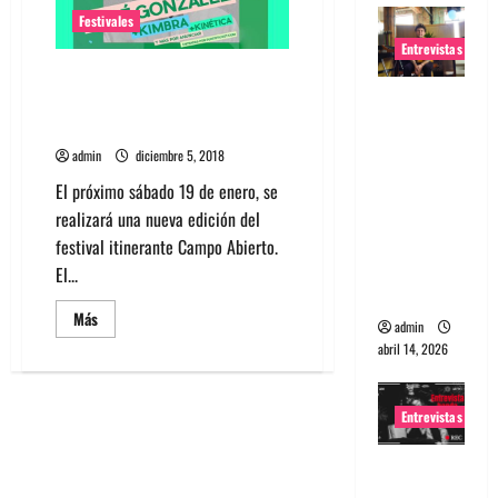
y
confirma
Festivales
horarios
Entrevistas
Kimbra, Kinética y José
Entrevista
González en Festival Campo
Abierto 2019
Rudy De
Anda:
admin
diciembre 5, 2018
Conquista
El próximo sábado 19 de enero, se
ndo el
realizará una nueva edición del
mundo,
festival itinerante Campo Abierto.
una tocata
El...
a la vez
Leer
Más
admin
más
acerca
abril 14, 2026
de
Kimbra,
Kinética
y
Entrevistas
José
González
en
Entrevista
Festival
Campo
a banda