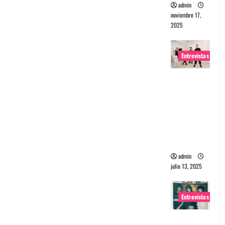
admin
noviembre 17,
2025
Entrevistas
Entrevista
a The
Wants: Su
universo
distorsion
ado
admin
julio 13, 2025
Entrevistas
Entrevista: