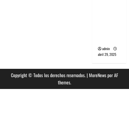
banda
PCR, No
Wave y Art
punk de
Corea del
Sur
admin
abril 29, 2025
Copyright © Todos los derechos reservados.
|
MoreNews
por AF
themes.