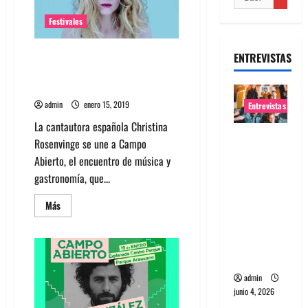
Festivales
Festival Campo Abierto suma a
ENTREVISTAS
Christina Rosenvinge y
confirma horarios
admin
enero 15, 2019
Entrevistas
La cantautora española Christina
Entrevista
Rosenvinge se une a Campo
banda
Abierto, el encuentro de música y
Evolfo:
gastronomía, que...
Hablándol
Leer
Más
e
más
directame
acerca
de
nte a tu
Festival
Campo
espíritu
Abierto
suma
admin
a
Christina
junio 4, 2026
Rosenvinge