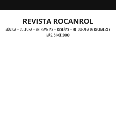
Saltar
al
contenido
REVISTA ROCANROL
MÚSICA – CULTURA – ENTREVISTAS – RESEÑAS – FOTOGRAFÍA DE RECITALES Y
MÁS. SINCE 2009