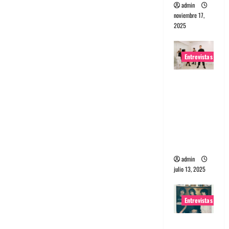
admin
noviembre 17,
2025
Entrevistas
Entrevista
a The
Wants: Su
universo
distorsion
ado
admin
julio 13, 2025
Entrevistas
Entrevista: