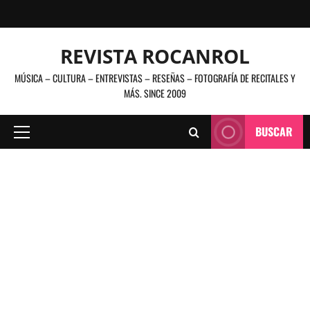
Saltar
al
contenido
REVISTA ROCANROL
MÚSICA – CULTURA – ENTREVISTAS – RESEÑAS – FOTOGRAFÍA DE RECITALES Y
MÁS. SINCE 2009
BUSCAR
Menú
principal