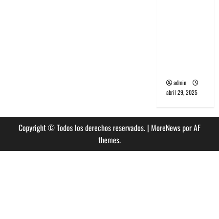
banda
PCR, No
Wave y Art
punk de
Corea del
Sur
admin
abril 29, 2025
Copyright © Todos los derechos reservados.
|
MoreNews
por AF
themes.