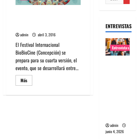
Festival BioBioCine 2016 se
desarrollará entre el 20 y el 25
ENTREVISTAS
de abril
admin
abril 3, 2016
El Festival Internacional
Entrevistas
BioBioCine (Concepción) se
prepara para su cuarta versión, el
Entrevista
evento, que se desarrollará entre...
banda
Evolfo:
Leer
Más
más
Hablándol
acerca
e
de
Festival
directame
BioBioCine
2016
nte a tu
se
desarrollará
espíritu
entre
el
admin
20
junio 4, 2026
y
el