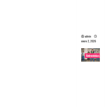
portugues
a
Maquina:
Directo y
visceral
admin
enero 2, 2026
Entrevistas
Entrevista
a la banda
japonesa
Zoobombs
: Una
energía
salvaje