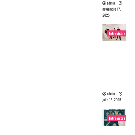
admin
noviembre 17,
2025
Entrevistas
Entrevista
a The
Wants: Su
universo
distorsion
ado
admin
julio 13, 2025
Entrevistas
Entrevista: