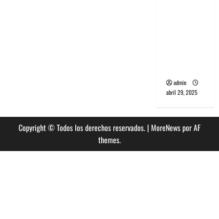
banda
PCR, No
Wave y Art
punk de
Corea del
Sur
admin
abril 29, 2025
Copyright © Todos los derechos reservados.
|
MoreNews
por AF
themes.