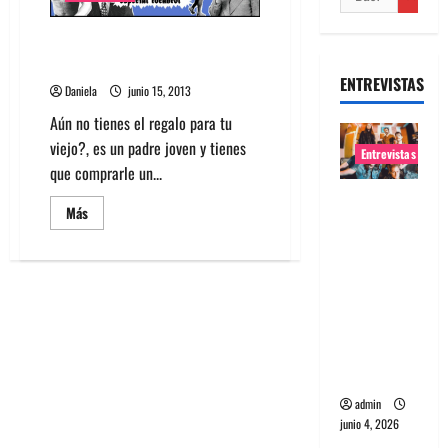
Who´s The Daddy: Ideas para
regalar en el día del padre
ENTREVISTAS
Daniela
junio 15, 2013
Aún no tienes el regalo para tu
viejo?, es un padre joven y tienes
Entrevistas
que comprarle un...
Entrevista
Leer
Más
banda
más
acerca
Evolfo:
de
Who
Hablándol
´s
The
e
Daddy:
Ideas
directame
para
nte a tu
regalar
en
espíritu
el
día
admin
del
padre
junio 4, 2026