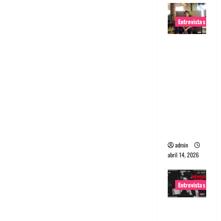
Entrevistas
Entrevista
Rudy De
Anda:
Conquista
ndo el
mundo,
una tocata
a la vez
admin
abril 14, 2026
Entrevistas
Entrevista
a banda