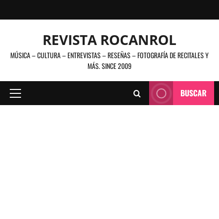
Saltar
al
contenido
REVISTA ROCANROL
MÚSICA – CULTURA – ENTREVISTAS – RESEÑAS – FOTOGRAFÍA DE RECITALES Y
MÁS. SINCE 2009
BUSCAR
Menú
principal