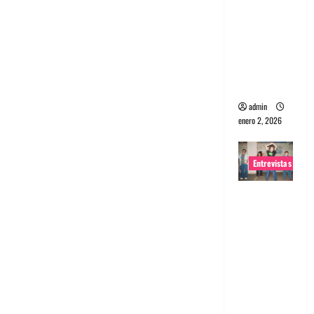
portugues
a
Maquina:
Directo y
visceral
admin
enero 2, 2026
Entrevistas
Entrevista
a la banda
japonesa
Zoobombs
: Una
energía
salvaje