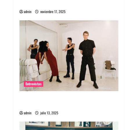
energía salvaje
admin
noviembre 17, 2025
Entrevistas
Entrevista a The Wants: Su universo
distorsionado
admin
julio 13, 2025