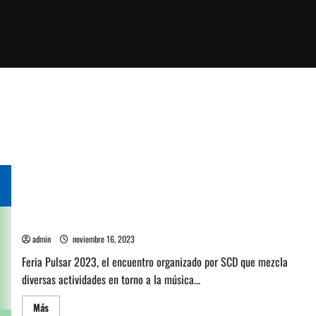
Todo lo que debes saber de Feria Pulsar 2023
admin
noviembre 16, 2023
Feria Pulsar 2023, el encuentro organizado por SCD que mezcla
diversas actividades en torno a la música...
Leer
Más