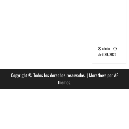
banda
PCR, No
Wave y Art
punk de
Corea del
Sur
admin
abril 29, 2025
Copyright © Todos los derechos reservados.
|
MoreNews
por AF
themes.