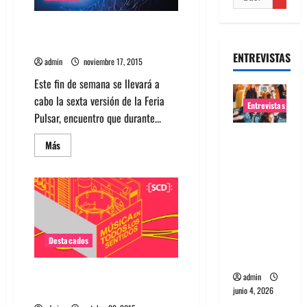
Fakuta y Maifersoni en vivo en
Feria Pulsar
ENTREVISTAS
admin
noviembre 17, 2015
Este fin de semana se llevará a
cabo la sexta versión de la Feria
Entrevistas
Pulsar, encuentro que durante...
Entrevista
Leer
Más
banda
más
acerca
Evolfo:
de
Fakuta
Hablándol
y
Maifersoni
e
en
vivo
directame
en
nte a tu
Feria
Destacados
Pulsar
espíritu
Feria Pulsar suma 30 bandas
admin
nacionales
junio 4, 2026