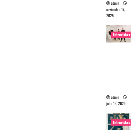
admin
noviembre 17,
2025
Entrevistas
Entrevista
a The
Wants: Su
universo
distorsion
ado
admin
julio 13, 2025
Entrevistas
Entrevista: