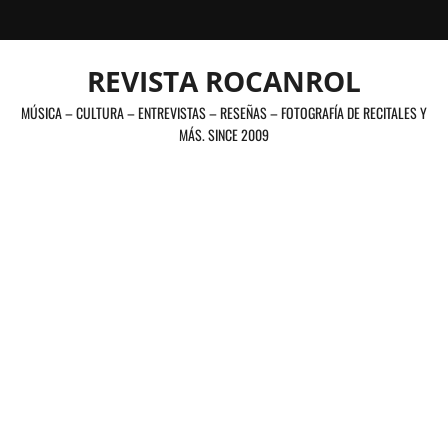
Saltar
al
contenido
REVISTA ROCANROL
MÚSICA – CULTURA – ENTREVISTAS – RESEÑAS – FOTOGRAFÍA DE RECITALES Y
MÁS. SINCE 2009