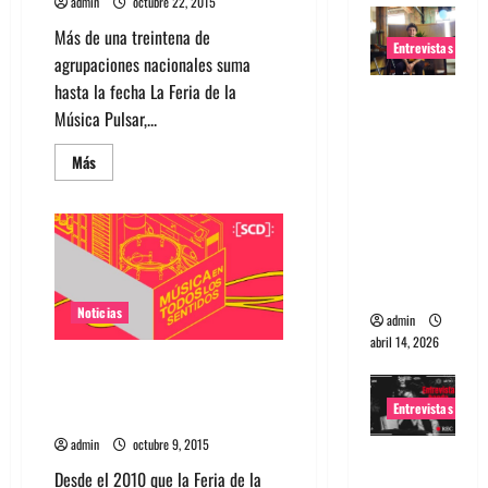
admin
octubre 22, 2015
Más de una treintena de
Entrevistas
agrupaciones nacionales suma
hasta la fecha La Feria de la
Entrevista
Música Pulsar,...
Rudy De
Anda:
Leer
Más
más
Conquista
acerca
ndo el
de
Feria
mundo,
Pulsar
suma
una tocata
30
bandas
a la vez
nacionales
Noticias
admin
abril 14, 2026
Nano Stern, Nicole, Alex
Anwandter y más en Feria
Entrevistas
Pulsar 2015
admin
octubre 9, 2015
Entrevista
Desde el 2010 que la Feria de la
a banda