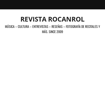
Saltar
al
contenido
REVISTA ROCANROL
MÚSICA – CULTURA – ENTREVISTAS – RESEÑAS – FOTOGRAFÍA DE RECITALES Y
MÁS. SINCE 2009