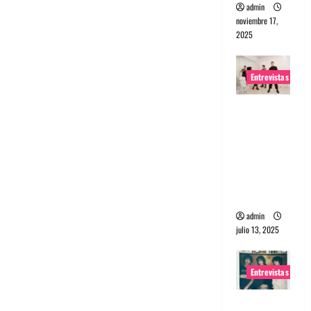
admin
noviembre 17,
2025
Entrevistas
Entrevista
a The
Wants: Su
universo
distorsion
ado
admin
julio 13, 2025
Entrevistas
Entrevista: