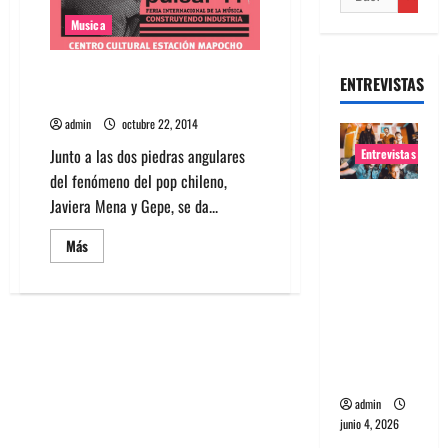
Musica
Sepa quienes estarán en Feria
ENTREVISTAS
Pulsar 2014
admin
octubre 22, 2014
Junto a las dos piedras angulares
Entrevistas
del fenómeno del pop chileno,
Entrevista
Javiera Mena y Gepe, se da...
banda
Leer
Más
Evolfo:
más
acerca
Hablándol
de
e
Sepa
quienes
directame
estarán
en
nte a tu
Feria
Pulsar
espíritu
2014
admin
junio 4, 2026