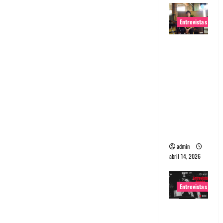
Entrevistas
Entrevista
Rudy De
Anda:
Conquista
ndo el
mundo,
una tocata
a la vez
admin
abril 14, 2026
Entrevistas
Entrevista
a banda