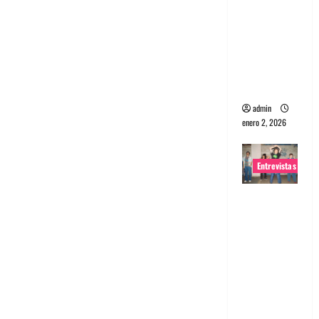
portugues
a
Maquina:
Directo y
visceral
admin
enero 2, 2026
Entrevistas
Entrevista
a la banda
japonesa
Zoobombs
: Una
energía
salvaje