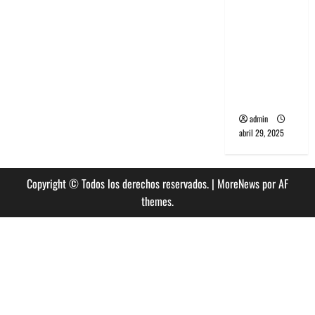
banda
PCR, No
Wave y Art
punk de
Corea del
Sur
admin
abril 29, 2025
Copyright © Todos los derechos reservados.
|
MoreNews
por AF
themes.