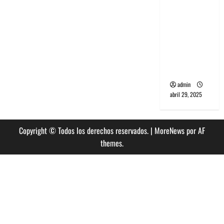
banda
PCR, No
Wave y Art
punk de
Corea del
Sur
admin
abril 29, 2025
Copyright © Todos los derechos reservados.
|
MoreNews
por AF
themes.