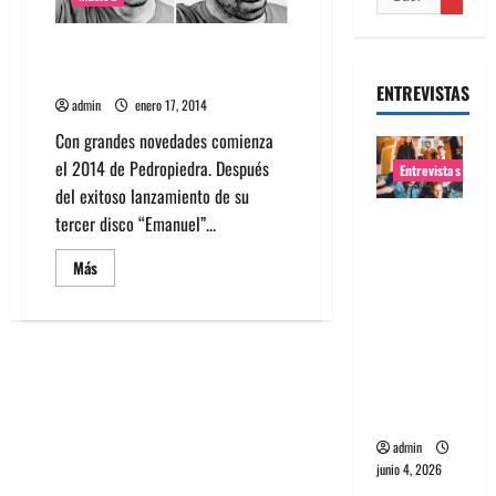
Escucha Para Ti, el nuevo
sencillo de Pedropiedra
ENTREVISTAS
admin
enero 17, 2014
Con grandes novedades comienza
el 2014 de Pedropiedra. Después
Entrevistas
del exitoso lanzamiento de su
Entrevista
tercer disco “Emanuel”...
banda
Leer
Más
Evolfo:
más
acerca
Hablándol
de
Escucha
e
Para
directame
Ti,
el
nte a tu
nuevo
sencillo
espíritu
de
Pedropiedra
admin
junio 4, 2026