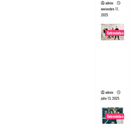
admin
noviembre 17,
2025
Entrevistas
Entrevista
a The
Wants: Su
universo
distorsion
ado
admin
julio 13, 2025
Entrevistas
Entrevista: