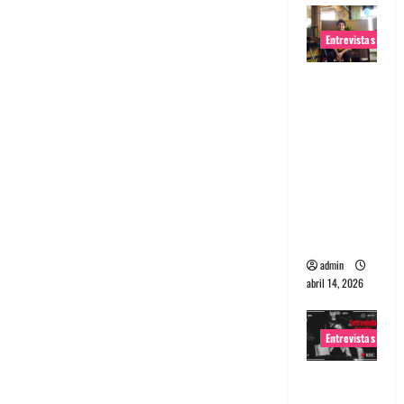
Entrevistas
Entrevista
Rudy De
Anda:
Conquista
ndo el
mundo,
una tocata
a la vez
admin
abril 14, 2026
Entrevistas
Entrevista
a banda