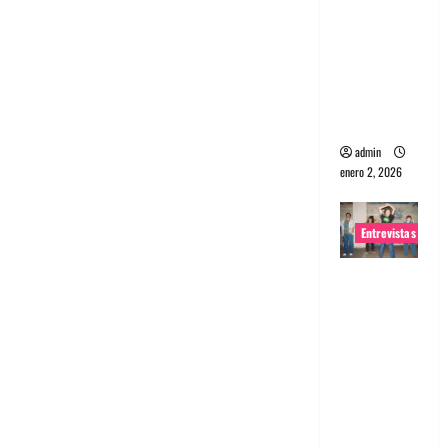
portugues
a
Maquina:
Directo y
visceral
admin
enero 2, 2026
Entrevistas
Entrevista
a la banda
japonesa
Zoobombs
: Una
energía
salvaje