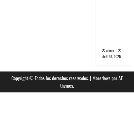
banda
PCR, No
Wave y Art
punk de
Corea del
Sur
admin
abril 29, 2025
Copyright © Todos los derechos reservados.
|
MoreNews
por AF
themes.