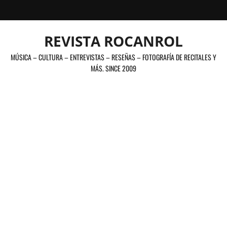
Saltar
al
contenido
REVISTA ROCANROL
MÚSICA – CULTURA – ENTREVISTAS – RESEÑAS – FOTOGRAFÍA DE RECITALES Y
MÁS. SINCE 2009