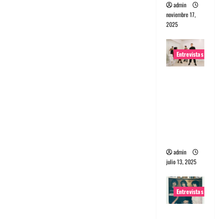
admin
noviembre 17,
2025
Entrevistas
Entrevista
a The
Wants: Su
universo
distorsion
ado
admin
julio 13, 2025
Entrevistas
Entrevista: