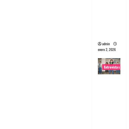
portugues
a
Maquina:
Directo y
visceral
admin
enero 2, 2026
Entrevistas
Entrevista
a la banda
japonesa
Zoobombs
: Una
energía
salvaje