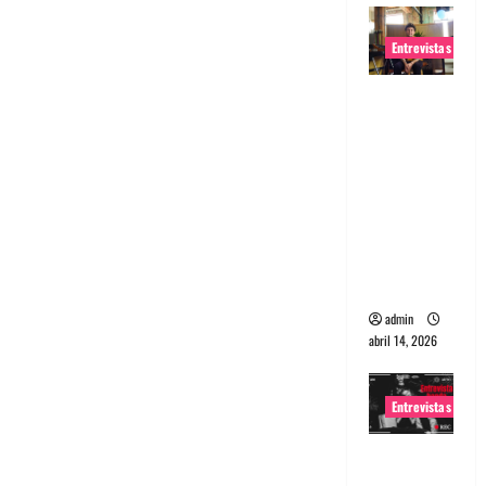
Entrevistas
Entrevista
Rudy De
Anda:
Conquista
ndo el
mundo,
una tocata
a la vez
admin
abril 14, 2026
Entrevistas
Entrevista
a banda