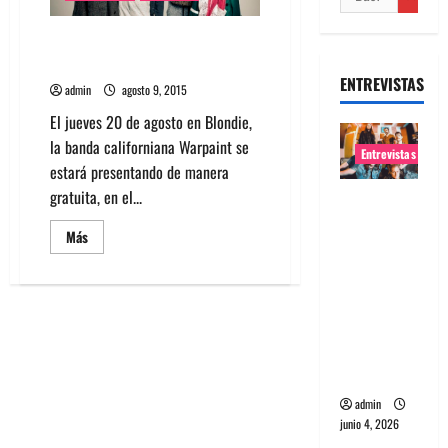
Warpaint realiza show gratis en
Blondie
ENTREVISTAS
admin
agosto 9, 2015
El jueves 20 de agosto en Blondie,
la banda californiana Warpaint se
Entrevistas
estará presentando de manera
gratuita, en el...
Entrevista
banda
Leer
Más
Evolfo:
más
acerca
Hablándol
de
Warpaint
e
realiza
show
directame
gratis
en
nte a tu
Blondie
espíritu
admin
junio 4, 2026