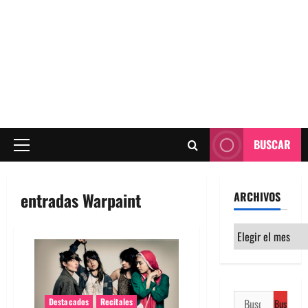
BUSCAR
Menú
principal
entradas Warpaint
ARCHIVOS
Archivos
Buscar:
Destacados
Recitales