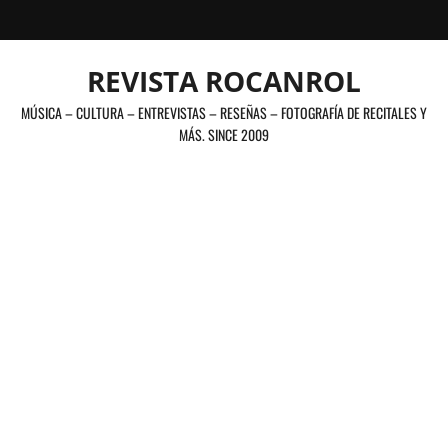
Saltar
al
contenido
REVISTA ROCANROL
MÚSICA – CULTURA – ENTREVISTAS – RESEÑAS – FOTOGRAFÍA DE RECITALES Y
MÁS. SINCE 2009