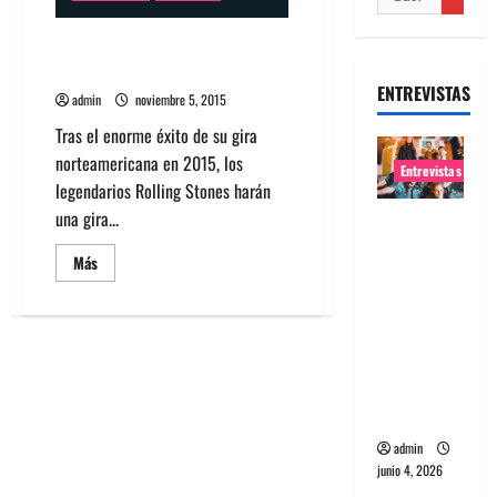
Rolling Stones agendan show
en Chile para el 3 de febrero
ENTREVISTAS
admin
noviembre 5, 2015
Tras el enorme éxito de su gira
norteamericana en 2015, los
Entrevistas
legendarios Rolling Stones harán
una gira...
Entrevista
banda
Leer
Más
Evolfo:
más
acerca
Hablándol
de
Rolling
e
Stones
agendan
directame
show
en
nte a tu
Chile
espíritu
para
el
3
admin
de
junio 4, 2026
febrero