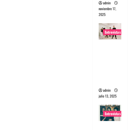
admin
noviembre 17,
2025
Entrevistas
Entrevista
a The
Wants: Su
universo
distorsion
ado
admin
julio 13, 2025
Entrevistas
Entrevista: