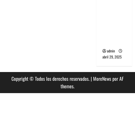
banda
PCR, No
Wave y Art
punk de
Corea del
Sur
admin
abril 29, 2025
Copyright © Todos los derechos reservados.
|
MoreNews
por AF
themes.