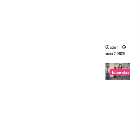
portugues
a
Maquina:
Directo y
visceral
admin
enero 2, 2026
Entrevistas
Entrevista
a la banda
japonesa
Zoobombs
: Una
energía
salvaje