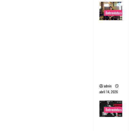
Entrevistas
Entrevista
Rudy De
Anda:
Conquista
ndo el
mundo,
una tocata
a la vez
admin
abril 14, 2026
Entrevistas
Entrevista
a banda