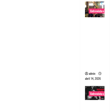
Entrevistas
Entrevista
Rudy De
Anda:
Conquista
ndo el
mundo,
una tocata
a la vez
admin
abril 14, 2026
Entrevistas
Entrevista
a banda