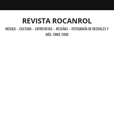
Saltar
al
contenido
REVISTA ROCANROL
MÚSICA – CULTURA – ENTREVISTAS – RESEÑAS – FOTOGRAFÍA DE RECITALES Y
MÁS. SINCE 2009