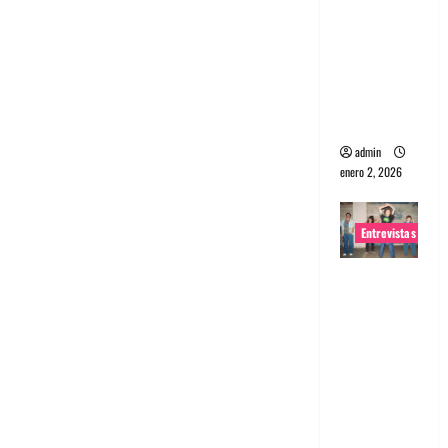
portugues
a
Maquina:
Directo y
visceral
admin
enero 2, 2026
Entrevistas
Entrevista
a la banda
japonesa
Zoobombs
: Una
energía
salvaje