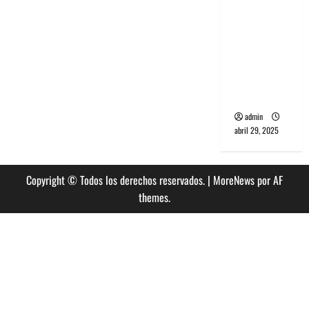
banda
PCR, No
Wave y Art
punk de
Corea del
Sur
admin
abril 29, 2025
Copyright © Todos los derechos reservados.
|
MoreNews
por AF
themes.