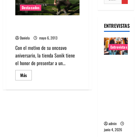
Destacados
Neil Halstead de Slowdive y
ENTREVISTAS
Mojave 3 en Chile
Daniela
mayo 6, 2013
Con el motivo de su onceavo
Entrevistas
aniversario, la tienda Sonik tiene
Entrevista
el honor de presentar a un...
banda
Leer
Más
Evolfo:
más
acerca
Hablándol
de
e
Neil
Halstead
directame
de
Slowdive
nte a tu
y
Mojave
espíritu
3
en
admin
Chile
junio 4, 2026