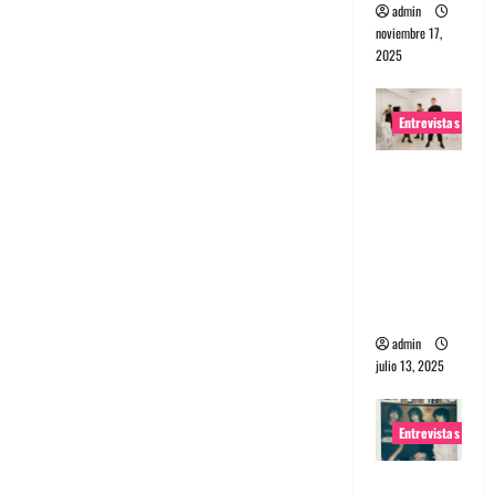
admin
noviembre 17,
2025
Entrevistas
Entrevista
a The
Wants: Su
universo
distorsion
ado
admin
julio 13, 2025
Entrevistas
Entrevista: