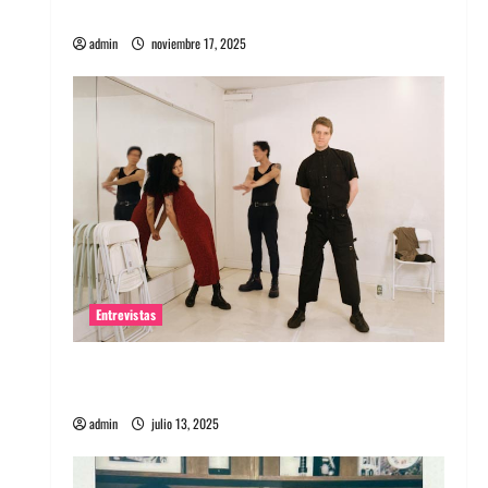
energía salvaje
admin
noviembre 17, 2025
Entrevistas
Entrevista a The Wants: Su universo
distorsionado
admin
julio 13, 2025