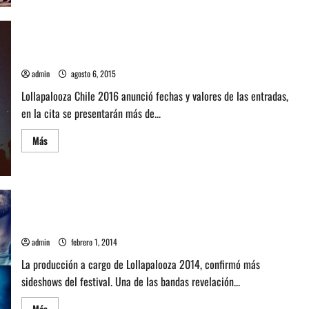
de
Lollapalooza
Chile
2018
vende
Lollapalooza Chile 2016 anuncia fecha y valores de entradas
30
mil
admin
agosto 6, 2015
abonos
en
pocas
Lollapalooza Chile 2016 anunció fechas y valores de las entradas,
horas
en la cita se presentarán más de...
y
agota
preventa
Leer
Más
1
más
acerca
de
Lollapalooza
Chile
2016
anuncia
fecha
Confirman más sideshows de Lollapalooza Chile 2014
y
valores
admin
febrero 1, 2014
de
entradas
La producción a cargo de Lollapalooza 2014, confirmó más
sideshows del festival. Una de las bandas revelación...
Leer
Más