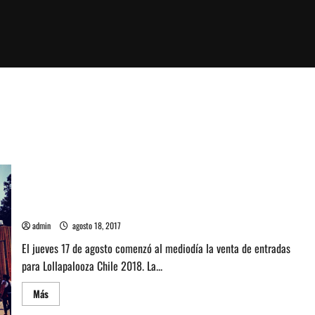
Lollapalooza Chile 2018 vende 30 mil abonos en pocas horas y
agota preventa 1
admin
agosto 18, 2017
El jueves 17 de agosto comenzó al mediodía la venta de entradas
para Lollapalooza Chile 2018. La...
Leer
Más
más
acerca