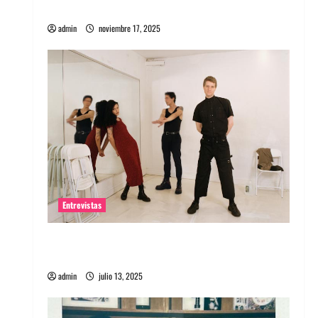
energía salvaje
admin
noviembre 17, 2025
Entrevistas
Entrevista a The Wants: Su universo
distorsionado
admin
julio 13, 2025