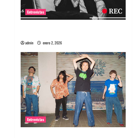
Entrevistas
Entrevista a banda portuguesa Maquina:
Directo y visceral
admin
enero 2, 2026
Entrevistas
Entrevista a la banda japonesa Zoobombs: Una