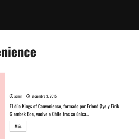
enience
Kings of Convenience agenda show para enero
admin
diciembre 3, 2015
El dúo Kings of Convenience, formado por Erlend Øye y Eirik
Glambek Boe, vuelve a Chile tras su única...
Leer
Más
más
acerca
de