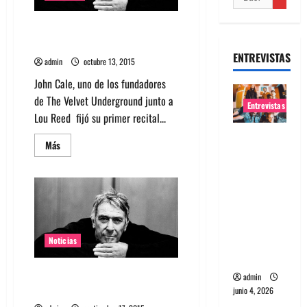
Sepa cuándo y dónde tocará
John Cale en Chile
ENTREVISTAS
admin
octubre 13, 2015
John Cale, uno de los fundadores
de The Velvet Underground junto a
Entrevistas
Lou Reed fijó su primer recital...
Entrevista
Leer
Más
banda
más
acerca
Evolfo:
de
Sepa
Hablándol
cuándo
y
e
dónde
tocará
directame
John
nte a tu
Cale
Noticias
en
espíritu
Chile
John Cale de The Velvet
admin
Underground debuta en Chile
junio 4, 2026