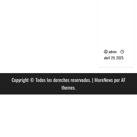
banda
PCR, No
Wave y Art
punk de
Corea del
Sur
admin
abril 29, 2025
Copyright © Todos los derechos reservados.
|
MoreNews
por AF
themes.