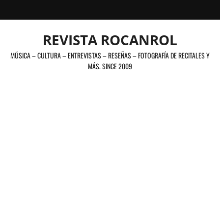
Saltar
al
contenido
REVISTA ROCANROL
MÚSICA – CULTURA – ENTREVISTAS – RESEÑAS – FOTOGRAFÍA DE RECITALES Y
MÁS. SINCE 2009