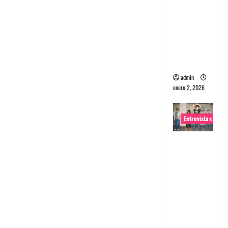
portugues
a
Maquina:
Directo y
visceral
admin
enero 2, 2026
Entrevistas
Entrevista
a la banda
japonesa
Zoobombs
: Una
energía
salvaje