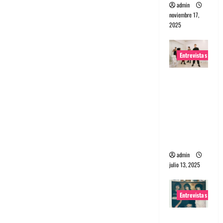
admin
noviembre 17,
2025
Entrevistas
Entrevista
a The
Wants: Su
universo
distorsion
ado
admin
julio 13, 2025
Entrevistas
Entrevista: