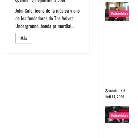
admin
septiembre 17, 2015
John Cale, ícono de la música y uno
Entrevistas
de los fundadores de The Velvet
Underground, banda primordial...
Entrevista
Rudy De
Leer
Más
más
Anda:
acerca
Conquista
de
John
ndo el
Cale
de
mundo,
The
Velvet
una tocata
Underground
debuta
a la vez
en
Chile
admin
abril 14, 2026
Entrevistas
Entrevista
a banda