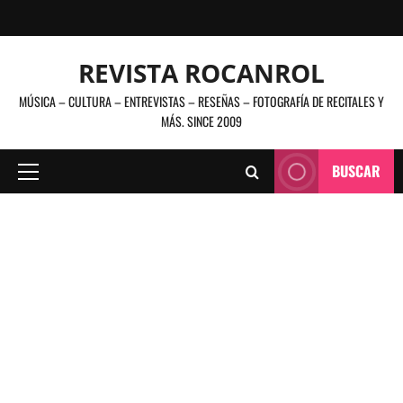
Saltar
al
contenido
REVISTA ROCANROL
MÚSICA – CULTURA – ENTREVISTAS – RESEÑAS – FOTOGRAFÍA DE RECITALES Y
MÁS. SINCE 2009
BUSCAR
Menú
principal