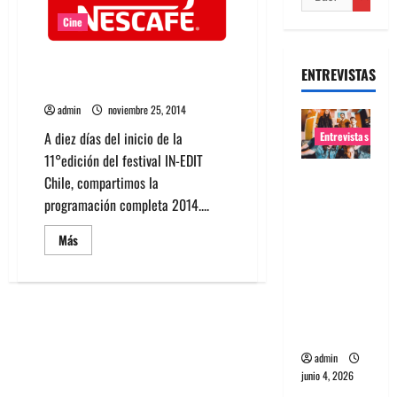
Cine
Se viene la 11° versión de In-
ENTREVISTAS
Edit Chile 2014
admin
noviembre 25, 2014
A diez días del inicio de la
Entrevistas
11°edición del festival IN-EDIT
Entrevista
Chile, compartimos la
banda
programación completa 2014....
Evolfo:
Leer
Más
Hablándol
más
acerca
e
de
directame
Se
viene
nte a tu
la
11°
espíritu
versión
de
admin
In-
Edit
junio 4, 2026
Chile