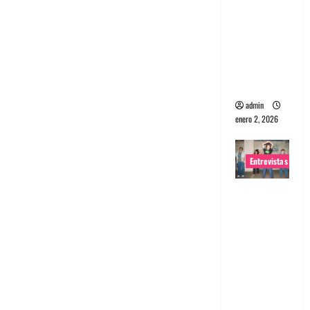
portugues
a
Maquina:
Directo y
visceral
admin
enero 2, 2026
Entrevistas
Entrevista
a la banda
japonesa
Zoobombs
: Una
energía
salvaje