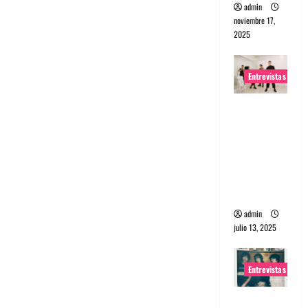
admin
noviembre 17,
2025
Entrevistas
Entrevista
a The
Wants: Su
universo
distorsion
ado
admin
julio 13, 2025
Entrevistas
Entrevista: