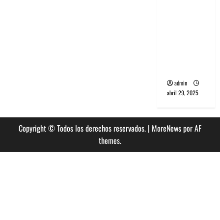
banda
PCR, No
Wave y Art
punk de
Corea del
Sur
admin
abril 29, 2025
Copyright © Todos los derechos reservados.
|
MoreNews
por AF
themes.