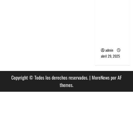
banda
PCR, No
Wave y Art
punk de
Corea del
Sur
admin
abril 29, 2025
Copyright © Todos los derechos reservados.
|
MoreNews
por AF
themes.