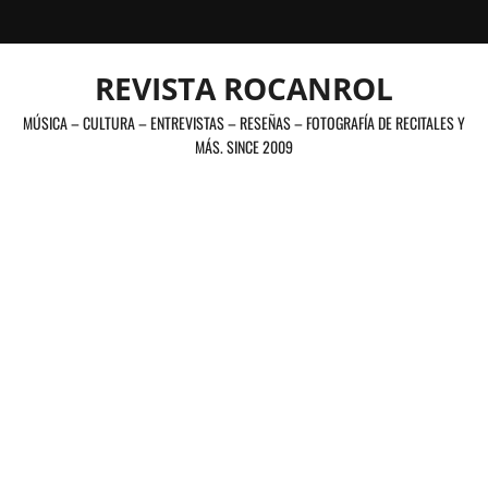
Saltar
al
contenido
REVISTA ROCANROL
MÚSICA – CULTURA – ENTREVISTAS – RESEÑAS – FOTOGRAFÍA DE RECITALES Y
MÁS. SINCE 2009