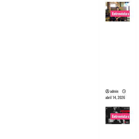
Entrevistas
Entrevista
Rudy De
Anda:
Conquista
ndo el
mundo,
una tocata
a la vez
admin
abril 14, 2026
Entrevistas
Entrevista
a banda