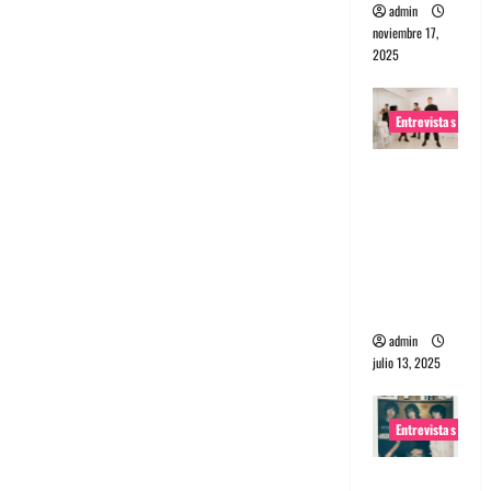
admin
noviembre 17,
2025
Entrevistas
Entrevista
a The
Wants: Su
universo
distorsion
ado
admin
julio 13, 2025
Entrevistas
Entrevista: