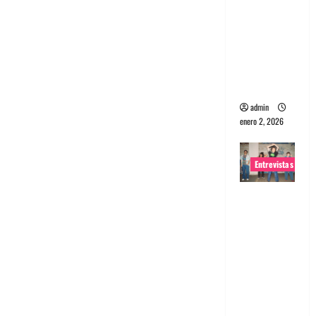
portugues
a
Maquina:
Directo y
visceral
admin
enero 2, 2026
Entrevistas
Entrevista
a la banda
japonesa
Zoobombs
: Una
energía
salvaje