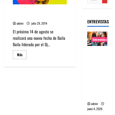
Dj inglés Patrick Topping en
fiesta Baila Baila
ENTREVISTAS
admin
julio 29, 2014
El próximo 14 de agosto se
realizará una nueva fecha de Baila
Entrevistas
Baila liderada por el Dj...
Entrevista
Leer
Más
banda
más
acerca
Evolfo:
de
Dj
Hablándol
inglés
Patrick
e
Topping
en
directame
fiesta
nte a tu
Baila
Baila
espíritu
admin
junio 4, 2026