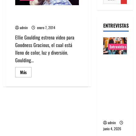
Ellie Goulding estrena video
para Goodness Gracious
ENTREVISTAS
admin
enero 7, 2014
Ellie Goulding estrena video para
Goodness Gracious, el cual está
Entrevistas
lleno de color, luz y diversión.
Goulding...
Entrevista
banda
Leer
Más
Evolfo:
más
acerca
Hablándol
de
Ellie
e
Goulding
estrena
directame
video
para
nte a tu
Goodness
espíritu
Gracious
admin
junio 4, 2026