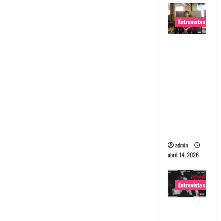
Entrevistas
Entrevista
Rudy De
Anda:
Conquista
ndo el
mundo,
una tocata
a la vez
admin
abril 14, 2026
Entrevistas
Entrevista
a banda