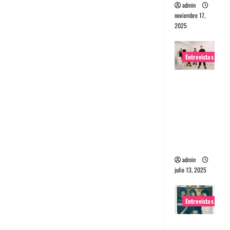
admin
noviembre 17,
2025
Entrevistas
Entrevista
a The
Wants: Su
universo
distorsion
ado
admin
julio 13, 2025
Entrevistas
Entrevista: