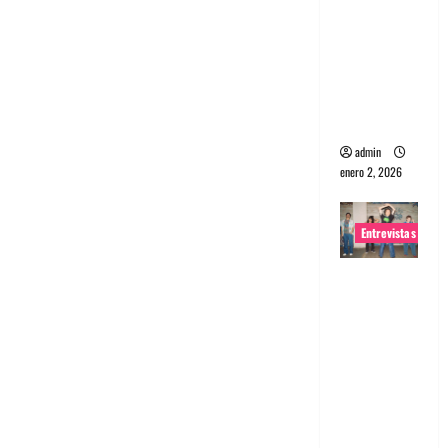
portugues
a
Maquina:
Directo y
visceral
admin
enero 2, 2026
Entrevistas
Entrevista
a la banda
japonesa
Zoobombs
: Una
energía
salvaje