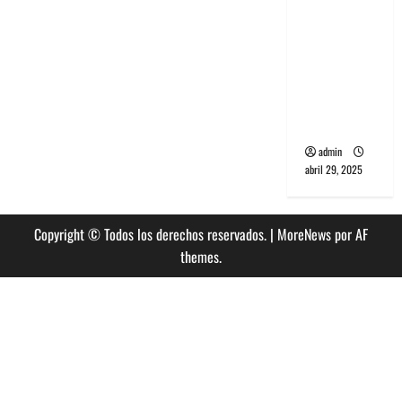
banda
PCR, No
Wave y Art
punk de
Corea del
Sur
admin
abril 29, 2025
Copyright © Todos los derechos reservados.
|
MoreNews
por AF
themes.