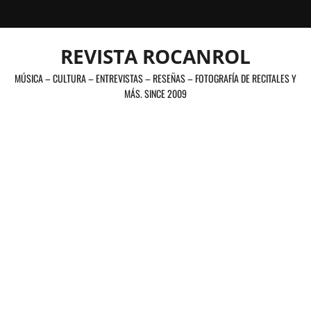
Saltar
al
contenido
REVISTA ROCANROL
MÚSICA – CULTURA – ENTREVISTAS – RESEÑAS – FOTOGRAFÍA DE RECITALES Y
MÁS. SINCE 2009