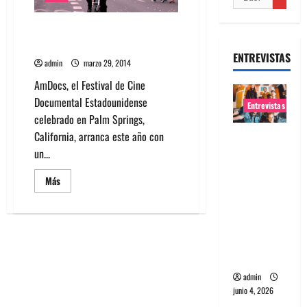
Documentales chilenos se
presentan en California
ENTREVISTAS
admin
marzo 29, 2014
AmDocs, el Festival de Cine
Documental Estadounidense
Entrevistas
celebrado en Palm Springs,
California, arranca este año con
Entrevista
un...
banda
Evolfo:
Leer
Más
Hablándol
más
acerca
e
de
Documentales
directame
chilenos
se
nte a tu
presentan
espíritu
en
California
admin
junio 4, 2026