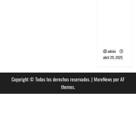
banda
PCR, No
Wave y Art
punk de
Corea del
Sur
admin
abril 29, 2025
Copyright © Todos los derechos reservados.
|
MoreNews
por AF
themes.