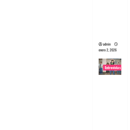
portugues
a
Maquina:
Directo y
visceral
admin
enero 2, 2026
Entrevistas
Entrevista
a la banda
japonesa
Zoobombs
: Una
energía
salvaje