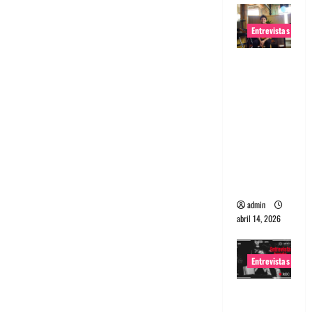
Entrevistas
Entrevista
Rudy De
Anda:
Conquista
ndo el
mundo,
una tocata
a la vez
admin
abril 14, 2026
Entrevistas
Entrevista
a banda