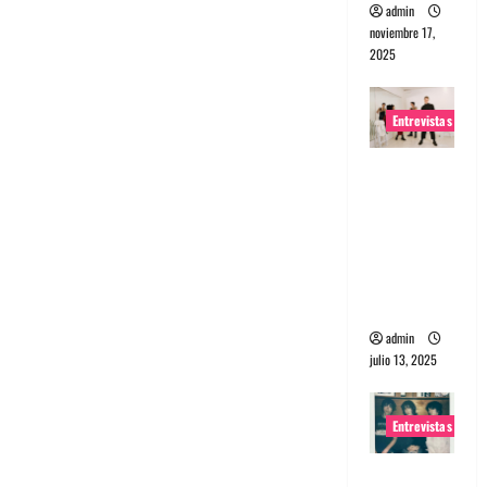
admin
noviembre 17,
2025
Entrevistas
Entrevista
a The
Wants: Su
universo
distorsion
ado
admin
julio 13, 2025
Entrevistas
Entrevista: