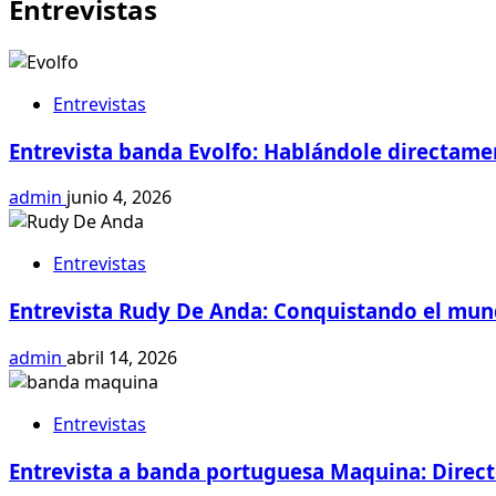
Entrevistas
video
de
El
Sueño
Entrevistas
de
la
Entrevista banda Evolfo: Hablándole directamen
Casa
Propia
admin
junio 4, 2026
Entrevistas
Entrevista Rudy De Anda: Conquistando el mund
admin
abril 14, 2026
Entrevistas
Entrevista a banda portuguesa Maquina: Directo