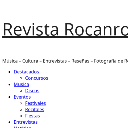
Saltar
Revista Rocanro
al
contenido
Música – Cultura – Entrevistas – Reseñas – Fotografía de R
Menú
Destacados
principal
Concursos
Musica
Discos
Eventos
Festivales
Recitales
Fiestas
Entrevistas