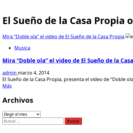
El Sueño de la Casa Propia o
Mira “Doble ola” el video de El Sueño de la Casa Propia
Musica
Mira “Doble ola” el video de El Sueño de la Cas
admin
marzo 4, 2014
El Sueño de la Casa Propia, presenta el video de “Doble ola
Leer
Más
más
Archivos
acerca
de
Mira
Archivos
“Doble
Buscar:
ola”
el