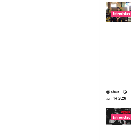
Entrevistas
Entrevista
Rudy De
Anda:
Conquista
ndo el
mundo,
una tocata
a la vez
admin
abril 14, 2026
Entrevistas
Entrevista
a banda