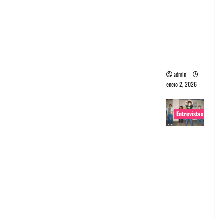
portugues
a
Maquina:
Directo y
visceral
admin
enero 2, 2026
Entrevistas
Entrevista
a la banda
japonesa
Zoobombs
: Una
energía
salvaje