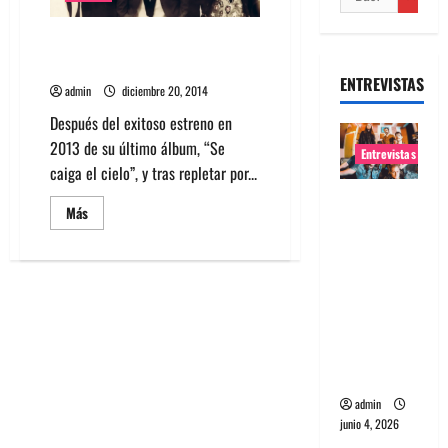
Electrodomésticos estrena EP
el “El Calor”
ENTREVISTAS
admin
diciembre 20, 2014
Después del exitoso estreno en
2013 de su último álbum, “Se
Entrevistas
caiga el cielo”, y tras repletar por...
Entrevista
Leer
Más
banda
más
acerca
Evolfo:
de
Electrodomésticos
Hablándol
estrena
EP
e
el
directame
“El
Calor”
nte a tu
espíritu
admin
junio 4, 2026