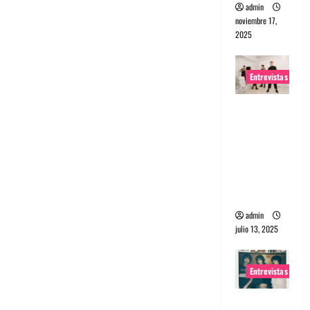
admin
noviembre 17,
2025
Entrevistas
Entrevista
a The
Wants: Su
universo
distorsion
ado
admin
julio 13, 2025
Entrevistas
Entrevista: