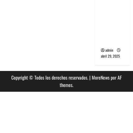
banda
PCR, No
Wave y Art
punk de
Corea del
Sur
admin
abril 29, 2025
Copyright © Todos los derechos reservados.
|
MoreNews
por AF
themes.