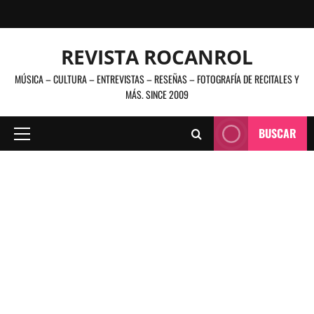
Saltar
al
contenido
REVISTA ROCANROL
MÚSICA – CULTURA – ENTREVISTAS – RESEÑAS – FOTOGRAFÍA DE RECITALES Y
MÁS. SINCE 2009
BUSCAR
Menú
principal