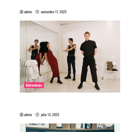
energía salvaje
admin
noviembre 17, 2025
Entrevistas
Entrevista a The Wants: Su universo
distorsionado
admin
julio 13, 2025