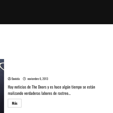
The Doors publicarán un DVD en Diciembre
Daniela
noviembre 6, 2013
Hay noticias de The Doors y es hace algún tiempo se están
realizando verdaderas labores de rastreo...
Leer
Más
más
acerca