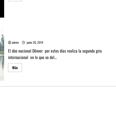
más
acerca
de
Dúo
Dënver
suma
nueva
fecha
para
su
Dënver fija show en Blondie de Santiago
despedida
admin
junio 20, 2014
El dúo nacional Dënver por estos días realiza la segunda gira
internacional en lo que va del...
Leer
Más
más
acerca
de
Dënver
fija
show
en
Blondie
de
Santiago