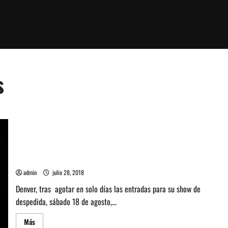
s
Dúo Dënver suma nueva fecha para su despedida
admin
julio 28, 2018
Denver, tras agotar en solo días las entradas para su show de
despedida, sábado 18 de agosto,...
Leer
Más