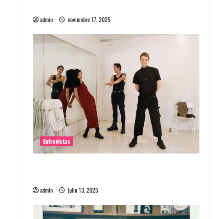
energía salvaje
admin
noviembre 17, 2025
Entrevistas
Entrevista a The Wants: Su universo
distorsionado
admin
julio 13, 2025