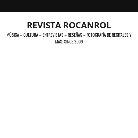
Saltar
al
contenido
REVISTA ROCANROL
MÚSICA – CULTURA – ENTREVISTAS – RESEÑAS – FOTOGRAFÍA DE RECITALES Y
MÁS. SINCE 2009