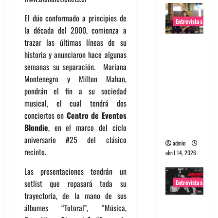
El dúo conformado a principios de
Entrevistas
la década del 2000, comienza a
trazar las últimas líneas de su
Entrevista
historia y anunciaron hace algunas
Rudy De
semanas su separación. Mariana
Anda:
Montenegro y Milton Mahan,
Conquista
pondrán el fin a su sociedad
ndo el
musical, el cual tendrá dos
mundo,
conciertos en
Centro de Eventos
una tocata
Blondie
, en el marco del ciclo
a la vez
aniversario #25 del clásico
admin
recinto.
abril 14, 2026
Las presentaciones tendrán un
setlist que repasará toda su
Entrevistas
trayectoria, de la mano de sus
Entrevista
álbumes “Totoral”, “Música,
a banda