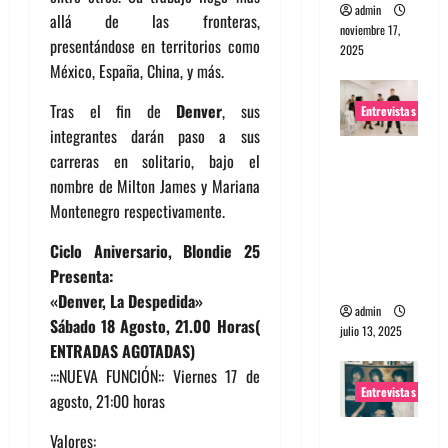
admin
allá de las fronteras,
noviembre 17,
presentándose en territorios como
2025
México, España, China, y más.
Tras el fin de
Denver
, sus
Entrevistas
integrantes darán paso a sus
Entrevista
carreras en solitario, bajo el
a The
nombre de Milton James y Mariana
Wants: Su
Montenegro respectivamente.
universo
Ciclo Aniversario, Blondie 25
distorsion
Presenta:
ado
«Denver, La Despedida»
admin
Sábado 18 Agosto, 21.00 Horas(
julio 13, 2025
ENTRADAS AGOTADAS)
:::NUEVA FUNCIÓN:: Viernes 17 de
Entrevistas
agosto, 21:00 horas
Entrevista:
Valores: