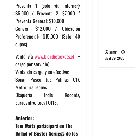
banda
Preventa 1 (solo vía interner):
PCR, No
$5.000 / Preventa 2: $7.000 /
Wave y Art
Preventa General: $10.000
punk de
General: $12.000 / Ubicación
Corea del
Preferencial: $15.000 (Solo 40
Sur
cupos)
admin
Venta vía
www.blondietickets.cl
(+
abril 29, 2025
cargo por servicio)
Venta sin cargo y en efectivo:
Sonar, Paseo Las Palmas 017,
Metro Los Leones.
Disquería Indie Records,
Eurocentro, Local 0118.
N
Anterior:
Tom Waits participará en The
a
Ballad of Buster Scruggs de los