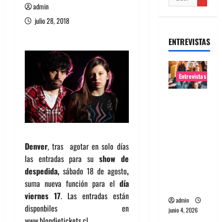
admin
julio 28, 2018
ENTREVISTAS
Entrevistas
Entrevista
banda
Evolfo:
Hablándol
Denver
, tras agotar en solo días
e
las entradas para su
show de
directame
despedida,
sábado 18 de agosto
,
nte a tu
suma nueva función para el
día
espíritu
viernes 17
. Las entradas están
admin
disponbiles en
junio 4, 2026
www.blondietickets.cl