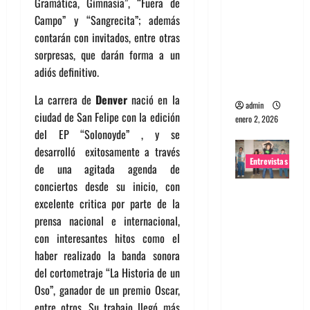
Gramática, Gimnasia”, “Fuera de
portugues
Campo” y “Sangrecita”; además
a
contarán con invitados, entre otras
Maquina:
sorpresas, que darán forma a un
Directo y
adiós definitivo.
visceral
La carrera de
Denver
nació en la
admin
ciudad de San Felipe con la edición
enero 2, 2026
del EP “Solonoyde” , y se
desarrolló exitosamente a través
Entrevistas
de una agitada agenda de
conciertos desde su inicio, con
Entrevista
excelente critica por parte de la
a la banda
prensa nacional e internacional,
japonesa
con interesantes hitos como el
Zoobombs
haber realizado la banda sonora
: Una
del cortometraje “La Historia de un
energía
Oso”, ganador de un premio Oscar,
salvaje
entre otros. Su trabajo llegó más