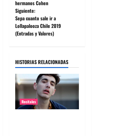
hermanos Cohen
v
Siguiente:
e
Sepa cuanto sale ir a
Lollapalooza Chile 2019
g
(Entradas y Valores)
a
c
HISTORIAS RELACIONADAS
i
ó
n
Recitales
d
Alex Anwandter confirma
e
primeros invitados a su
concierto en el Movistar
e